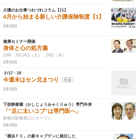
介護のお仕事つれづれコラム【11】
4月から始まる新しい介護保険制度【1】
3月15日
健康セミナー開催
身体と心の処方箋
日時 3月24日（土）、29日（木）
3月15日
３/17・18
今週末はセン北まつり
社会
3月15日
下肢静脈瘤（かしじょうみゃくりゅう）専門外来
「"足に太いコブ"は専門医へ」
新横浜駅篠原口にオープン
3月15日
「横浜ＦＣ」の新キャプテンに就任した