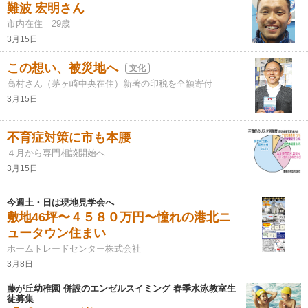
難波 宏明さん
市内在住 29歳
3月15日
この想い、被災地へ
文化
高村さん（茅ヶ崎中央在住）新著の印税を全額寄付
3月15日
不育症対策に市も本腰
４月から専門相談開始へ
3月15日
今週土・日は現地見学会へ
敷地46坪〜４５８０万円〜憧れの港北ニ
ュータウン住まい
ホームトレードセンター株式会社
3月8日
藤が丘幼稚園 併設のエンゼルスイミング 春季水泳教室生
徒募集