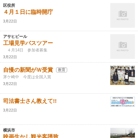
区役所
４月１日に臨時開庁
3月22日
アサヒビール
工場見学バスツアー
４月14日 参加者募集
3月22日
自慢の新聞がＷ受賞
教育
茅ケ崎中 今度は全国入賞
3月22日
司法書士さん教えて!!
3月22日
横浜市
映画生かし観光客誘致