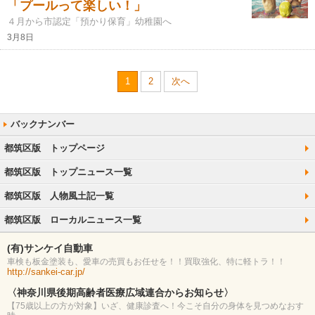
「プールって楽しい！」
４月から市認定「預かり保育」幼稚園へ
3月8日
1
2
次へ
都筑区版 トップページ
都筑区版 トップニュース一覧
都筑区版 人物風土記一覧
都筑区版 ローカルニュース一覧
(有)サンケイ自動車
車検も板金塗装も、愛車の売買もお任せを！！買取強化、特に軽トラ！！
http://sankei-car.jp/
〈神奈川県後期高齢者医療広域連合からお知らせ〉
【75歳以上の方が対象】いざ、健康診査へ！今こそ自分の身体を見つめなおす