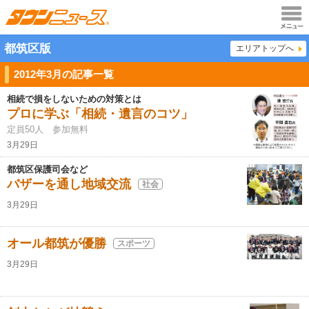
メニュ
都筑区版
エリアトップへ
ー
2012年3月の記事一覧
相続で損をしないための対策とは
プロに学ぶ「相続・遺言のコツ」
定員50人 参加無料
3月29日
都筑区保護司会など
バザーを通し地域交流
社会
3月29日
オール都筑が優勝
スポーツ
3月29日