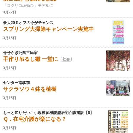
「コクリコ坂効果」モデルに
3月22日
最大20％オフの今がチャンス
スプリング大掃除キャンペーン実施中
3月15日
せせらぎ公園古民家
手作り吊るし雛 一堂に
社会
3月15日
センター南駅前
サクラソウ４鉢を植樹
3月15日
もっと知りたい！小規模多機能型居宅介護施設【6】
Ｑ．在宅介護が楽になる？
3月15日