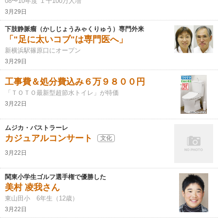
08〜10年度 １千100万人増
3月29日
下肢静脈瘤（かしじょうみゃくりゅう）専門外来
「"足に太いコブ"は専門医へ」
新横浜駅篠原口にオープン
3月29日
工事費＆処分費込み６万９８００円
「ＴＯＴＯ最新型超節水トイレ」が特価
3月22日
ムジカ・パストラーレ
カジュアルコンサート
文化
3月22日
関東小学生ゴルフ選手権で優勝した
美村 凌我さん
東山田小 6年生（12歳）
3月22日