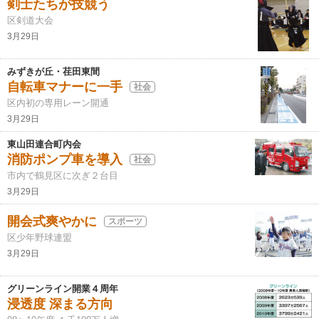
剣士たちが技競う
区剣道大会
3月29日
みずきが丘・荏田東間
自転車マナーに一手
社会
区内初の専用レーン開通
3月29日
東山田連合町内会
消防ポンプ車を導入
社会
市内で鶴見区に次ぎ２台目
3月29日
開会式爽やかに
スポーツ
区少年野球連盟
3月29日
グリーンライン開業４周年
浸透度 深まる方向