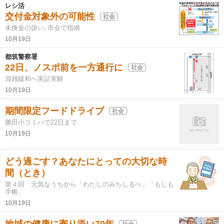
レシ活
交付金対象外の可能性
社会
未換金の扱い､市会で指摘
10月19日
都筑警察署
22日、ノスポ前を一方通行に
社会
混雑緩和へ実証実験
10月19日
期間限定フードドライブ
社会
勝田小コミハで22日まで
10月19日
どう過ごす？あなたにとっての大切な時
間（とき）
第４回 元気なうちから「わたしのみちしるべ」「もしも
手帳」
10月19日
社会