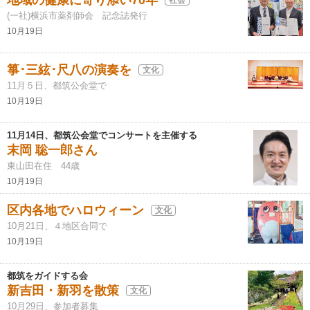
地域の健康に寄り添い70年
(一社)横浜市薬剤師会 記念誌発行
10月19日
箏･三絃･尺八の演奏を
文化
11月５日、都筑公会堂で
10月19日
11月14日、都筑公会堂でコンサートを主催する
末岡 聡一郎さん
東山田在住 44歳
10月19日
区内各地でハロウィーン
文化
10月21日、４地区合同で
10月19日
都筑をガイドする会
新吉田・新羽を散策
文化
10月29日、参加者募集