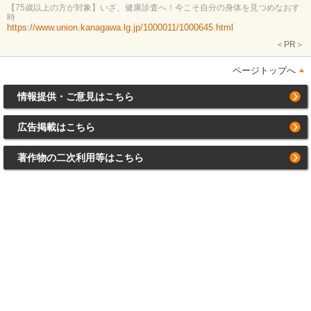
【75歳以上の方が対象】いざ、健康診査へ！今こそ自分の身体を見つめなおす
時
https://www.union.kanagawa.lg.jp/1000011/1000645.html
＜PR＞
ページトップへ
情報提供・ご意見はこちら
広告掲載はこちら
著作物の二次利用等はこちら