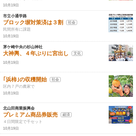
10月19日
市立小通学路
ブロック塀対策済は３割
社会
民間所有に課題
10月19日
茅ケ崎中央の杉山神社
大神輿、４年ぶりに宮出し
文化
10月19日
｢浜柿｣の収穫開始
社会
区内７戸の農家で
10月19日
北山田商業振興会
プレミアム商品券販売
経済
４日間限定で千セット
10月19日