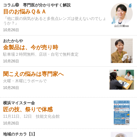
コラム㊵ 専門医が分かりやすく解説
目のお悩みＱ＆Ａ
『他に眼の病気があると多焦点レンズは使えないのでしょ
うか？』
10月26日
おたからや
金製品は、今が売り時
駐車場２時間無料、店頭・自宅で無料査定
10月26日
聞こえの悩みは専門家へ
火曜・木曜にラポールで
10月26日
横浜マイスター会
匠の技、祭りで体感
11月11日、12日 技能文化会館
10月26日
地域のチカラ【1】