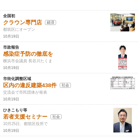
全国初
クラウン専門店
経済
都筑区にオープン
10月19日
市政報告
感染症予防の徹底を
横浜市会議員 長谷川たくま
10月19日
市街化調整区域
区内の違反建築438件
社会
交流会で市民団体が発表
10月19日
ひきこもり等
若者支援セミナー
社会
10月25日、都筑区役所で
10月19日