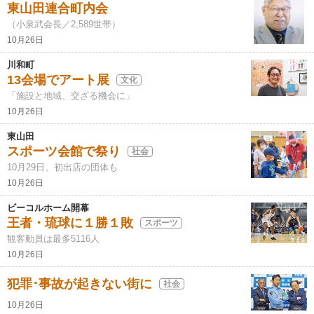
東山田連合町内会
（小泉武会長／2,589世帯）
10月26日
川和町
13会場でアート展
文化
「施設と地域、交ざる機会に」
10月26日
東山田
スポーツ会館で祭り
社会
10月29日、初出店の団体も
10月26日
ビーコルホーム開幕
王者・琉球に１勝１敗
スポーツ
観客動員は最多5116人
10月26日
犯罪･事故が起きない街に
社会
10月26日