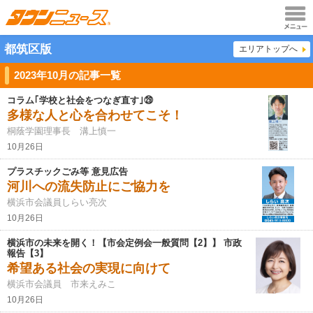
メニュ
都筑区版
エリアトップへ
ー
2023年10月の記事一覧
コラム｢学校と社会をつなぎ直す｣㉙
多様な人と心を合わせてこそ！
桐蔭学園理事長 溝上慎一
10月26日
プラスチックごみ等 意見広告
河川への流失防止にご協力を
横浜市会議員しらい亮次
10月26日
横浜市の未来を開く！【市会定例会一般質問【2】】 市政
報告【3】
希望ある社会の実現に向けて
横浜市会議員 市来えみこ
10月26日