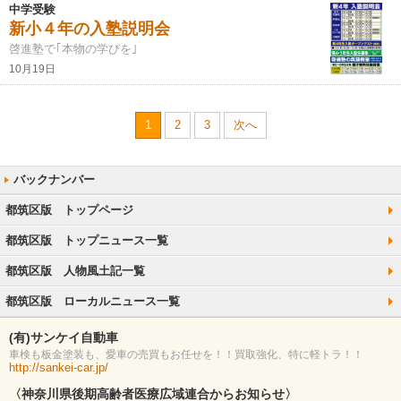
中学受験
新小４年の入塾説明会
啓進塾で｢本物の学びを｣
10月19日
1
2
3
次へ
都筑区版 トップページ
都筑区版 トップニュース一覧
都筑区版 人物風土記一覧
都筑区版 ローカルニュース一覧
(有)サンケイ自動車
車検も板金塗装も、愛車の売買もお任せを！！買取強化、特に軽トラ！！
http://sankei-car.jp/
〈神奈川県後期高齢者医療広域連合からお知らせ〉