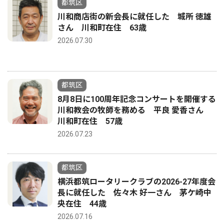
都筑区
川和商店街の新会長に就任した 城所 徳雄
さん 川和町在住 63歳
2026.07.30
都筑区
8月8日に100周年記念コンサートを開催する
川和教会の牧師を務める 平良 愛香さん
川和町在住 57歳
2026.07.23
都筑区
横浜都筑ロータリークラブの2026-27年度会
長に就任した 佐々木 好一さん 茅ケ崎中
央在住 44歳
2026.07.16