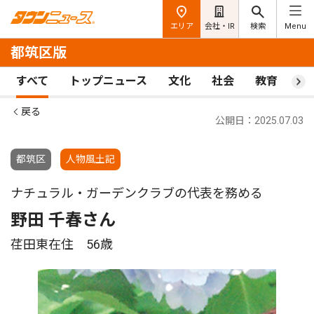
エリア
会社・IR
検索
Menu
都筑区版
すべて
トップニュース
文化
社会
教育
ス
戻る
公開日：2025.07.03
都筑区
人物風土記
ナチュラル・ガーデンクラブの代表を務める
野田 千春さん
荏田東在住 56歳