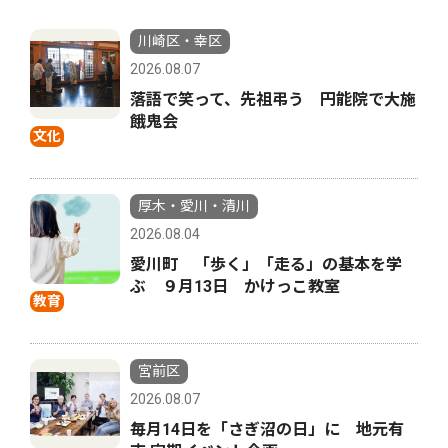
川崎区・幸区
2026.08.07
落語で笑って、先祖弔う 円能院で大施
餓鬼会
文化
厚木・愛川・清川
2026.08.04
愛川町 「歩く」「走る」の基本を学
ぶ ９月13日 かけっこ教室
教育
宮前区
2026.08.07
毎月14日を「さぎ沼の日」に 地元有