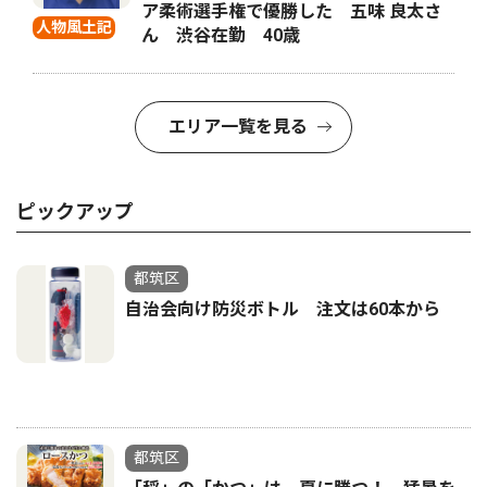
ア柔術選手権で優勝した 五味 良太さ
人物風土記
ん 渋谷在勤 40歳
エリア一覧を見る
ピックアップ
都筑区
自治会向け防災ボトル 注文は60本から
都筑区