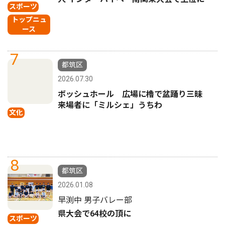
スポーツ
トップニュ
ース
7
都筑区
2026.07.30
ボッシュホール 広場に櫓で盆踊り三昧
来場者に「ミルシェ」うちわ
文化
8
都筑区
2026.01.08
早渕中 男子バレー部
県大会で64校の頂に
スポーツ