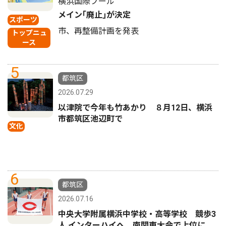
横浜国際プール
メイン｢廃止｣が決定
スポーツ
市、再整備計画を発表
トップニュ
ース
5
都筑区
2026.07.29
以津院で今年も竹あかり ８月12日、横浜
市都筑区池辺町で
文化
6
都筑区
2026.07.16
中央大学附属横浜中学校・高等学校 競歩3
人 インターハイへ 南関東大会で上位に