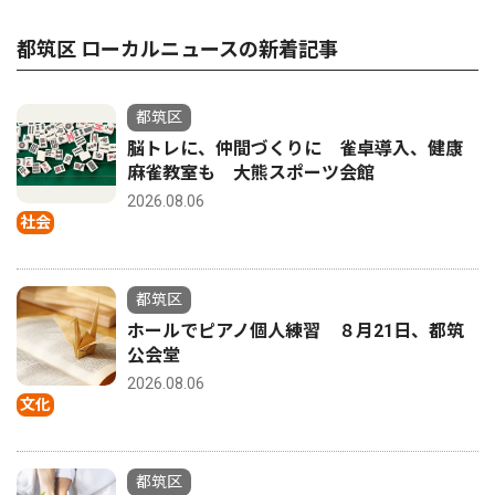
都筑区 ローカルニュースの新着記事
都筑区
脳トレに、仲間づくりに 雀卓導入、健康
麻雀教室も 大熊スポーツ会館
2026.08.06
社会
都筑区
ホールでピアノ個人練習 ８月21日、都筑
公会堂
2026.08.06
文化
都筑区