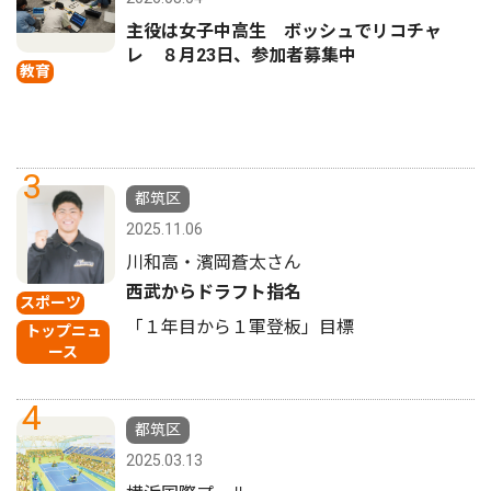
主役は女子中高生 ボッシュでリコチャ
レ ８月23日、参加者募集中
教育
3
都筑区
2025.11.06
川和高・濱岡蒼太さん
西武からドラフト指名
スポーツ
「１年目から１軍登板」目標
トップニュ
ース
4
都筑区
2025.03.13