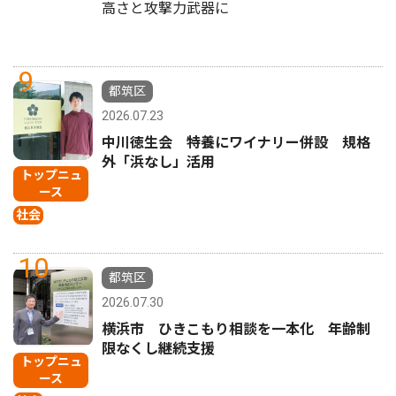
高さと攻撃力武器に
9
都筑区
2026.07.23
中川徳生会 特養にワイナリー併設 規格
外「浜なし」活用
トップニュ
ース
社会
10
都筑区
2026.07.30
横浜市 ひきこもり相談を一本化 年齢制
限なくし継続支援
トップニュ
ース