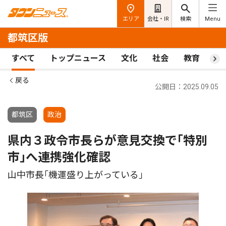
エリア
会社・IR
検索
Menu
都筑区版
すべて
トップニュース
文化
社会
教育
ス
戻る
公開日：2025.09.05
都筑区
政治
県内３政令市長らが意見交換で｢特別
市｣へ連携強化確認
山中市長｢機運盛り上がっている｣