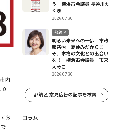
う 横浜市会議員 長谷川た
くま
2026.07.30
都筑区
明るい未来への一歩 市政
報告㉜ 夏休みだからこ
そ、本物の文化との出会い
を！ 横浜市会議員 市来
えみこ
2026.07.30
市内
１０
都筑区 意見広告の記事を検索
てお
コラム
切で