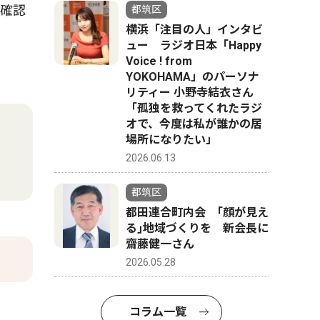
を確認
都筑区
横浜「注目の人」インタビ
ュー ラジオ日本「Happy
Voice ! from
YOKOHAMA」のパーソナ
リティー 小野寺結衣さん
「孤独を救ってくれたラジ
オで、今度は私が誰かの居
場所になりたい」
2026.06.13
都筑区
都田連合町内会 ｢顔が見え
る｣地域づくりを 新会長に
齋藤健一さん
2026.05.28
コラム一覧