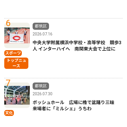
6
都筑区
2026.07.16
中央大学附属横浜中学校・高等学校 競歩3
人 インターハイへ 南関東大会で上位に
スポーツ
トップニュ
ース
7
都筑区
2026.07.30
ボッシュホール 広場に櫓で盆踊り三昧
来場者に「ミルシェ」うちわ
文化