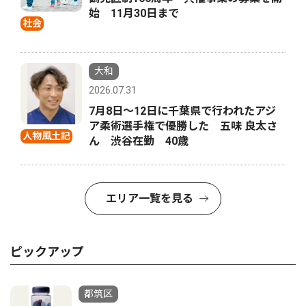
始 11月30日まで
社会
大和
2026.07.31
7月8日〜12日に千葉県で行われたアジ
ア柔術選手権で優勝した 五味 良太さ
人物風土記
ん 渋谷在勤 40歳
エリア一覧を見る
ピックアップ
都筑区