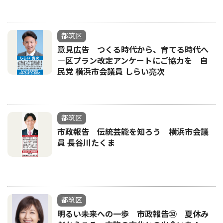
都筑区
意見広告 つくる時代から、育てる時代へ
―区プラン改定アンケートにご協力を 自
民党 横浜市会議員 しらい亮次
都筑区
市政報告 伝統芸能を知ろう 横浜市会議
員 長谷川たくま
都筑区
明るい未来への一歩 市政報告㉜ 夏休み