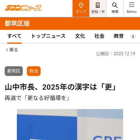
エリア
会社・IR
検索
Menu
都筑区版
すべて
トップニュース
文化
社会
教育
ス
戻る
公開日：2025.12.19
都筑区
政治
山中市長、2025年の漢字は「更」
再選で「更なる好循環を」