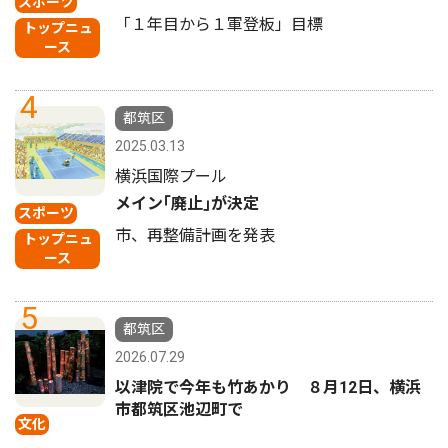
スポーツ
「１年目から１軍登板」目標
トップニュ
ース
4
都筑区
2025.03.13
横浜国際プール
メイン｢廃止｣が決定
スポーツ
市、再整備計画を発表
トップニュ
ース
5
都筑区
2026.07.29
以津院で今年も竹あかり ８月12日、横浜
市都筑区池辺町で
文化