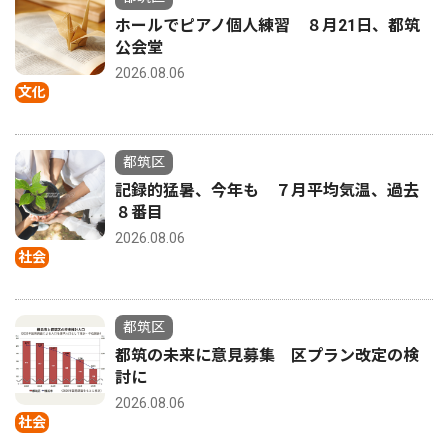
ホールでピアノ個人練習 ８月21日、都筑
公会堂
2026.08.06
文化
都筑区
記録的猛暑、今年も ７月平均気温、過去
８番目
2026.08.06
社会
都筑区
都筑の未来に意見募集 区プラン改定の検
討に
2026.08.06
社会