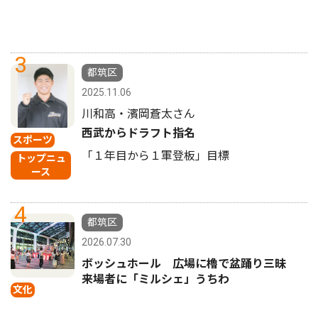
3
都筑区
2025.11.06
川和高・濱岡蒼太さん
西武からドラフト指名
スポーツ
「１年目から１軍登板」目標
トップニュ
ース
4
都筑区
2026.07.30
ボッシュホール 広場に櫓で盆踊り三昧
来場者に「ミルシェ」うちわ
文化