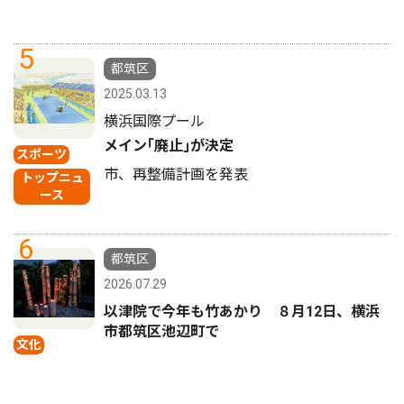
5
都筑区
2025.03.13
横浜国際プール
メイン｢廃止｣が決定
スポーツ
市、再整備計画を発表
トップニュ
ース
6
都筑区
2026.07.29
以津院で今年も竹あかり ８月12日、横浜
市都筑区池辺町で
文化