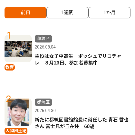
前日
1週間
1か月
1
都筑区
2026.08.04
主役は女子中高生 ボッシュでリコチャ
レ ８月23日、参加者募集中
教育
2
都筑区
2026.04.30
新たに都筑図書館館長に就任した 青石 哲也
さん 富士見が丘在住 60歳
人物風土記