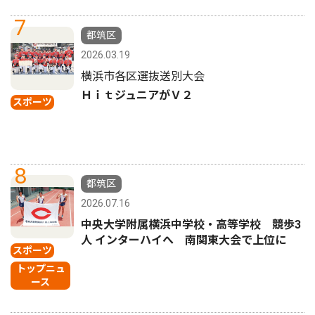
7
都筑区
2026.03.19
横浜市各区選抜送別大会
ＨｉｔジュニアがＶ２
スポーツ
8
都筑区
2026.07.16
中央大学附属横浜中学校・高等学校 競歩3
人 インターハイへ 南関東大会で上位に
スポーツ
トップニュ
ース