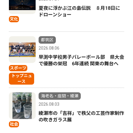
夏夜に浮かぶ江の島伝説 ８月18日に
ドローンショー
文化
都筑区
2026.08.06
早渕中学校男子バレーボール部 県大会
で優勝の栄冠 6年連続 関東の舞台へ
スポーツ
トップニュ
ース
海老名・座間・綾瀬
2026.08.03
綾瀬市の「吉祥」で秩父の工芸作家制作
の吹きガラス展
社会