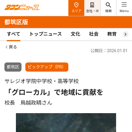
エリア
会社・IR
検索
Menu
都筑区版
すべて
トップニュース
文化
社会
教育
ス
戻る
公開日：2026.01.01
都筑区
ピックアップ（PR）
サレジオ学院中学校・高等学校
「グローカル」で地域に貢献を
校長 鳥越政晴さん