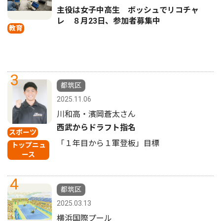
主役は女子中高生 ボッシュでリコチャ
レ ８月23日、参加者募集中
教育
3
都筑区
2025.11.06
川和高・濱岡蒼太さん
西武からドラフト指名
スポーツ
「１年目から１軍登板」目標
トップニュ
ース
4
都筑区
2025.03.13
横浜国際プール