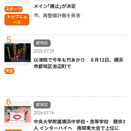
メイン｢廃止｣が決定
スポーツ
市、再整備計画を発表
トップニュ
ース
5
都筑区
2026.07.29
以津院で今年も竹あかり ８月12日、横浜
市都筑区池辺町で
文化
6
都筑区
2026.07.16
中央大学附属横浜中学校・高等学校 競歩3
人 インターハイへ 南関東大会で上位に