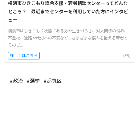
横浜市ひきこもり総合支援・若者相談センターってどんな
ところ？ 最近までセンターを利用していた方にインタビ
ュー
横浜市はひきこもり状態にある方や生きづらさ、対人関係の悩み、
不登校、進路や就労への不安など、さまざまな悩みを抱える若者と
そのご...
詳しくはこちら
(PR)
#政治
#選挙
#都筑区