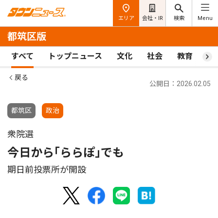
エリア
会社・IR
検索
Menu
都筑区版
すべて
トップニュース
文化
社会
教育
ス
戻る
公開日：2026.02.05
都筑区
政治
衆院選
今日から｢ららぽ｣でも
期日前投票所が開設