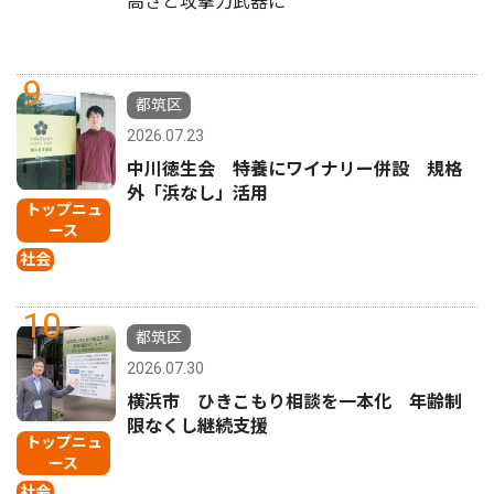
高さと攻撃力武器に
9
都筑区
2026.07.23
中川徳生会 特養にワイナリー併設 規格
外「浜なし」活用
トップニュ
ース
社会
10
都筑区
2026.07.30
横浜市 ひきこもり相談を一本化 年齢制
限なくし継続支援
トップニュ
ース
社会