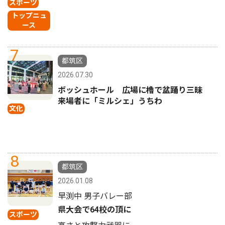
スポーツ
トップニュ
ース
7
都筑区
2026.07.30
ボッシュホール 広場に櫓で盆踊り三昧
来場者に「ミルシェ」うちわ
文化
8
都筑区
2026.01.08
早渕中 男子バレー部
県大会で64校の頂に
スポーツ