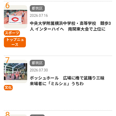
6
都筑区
2026.07.16
中央大学附属横浜中学校・高等学校 競歩3
人 インターハイへ 南関東大会で上位に
スポーツ
トップニュ
ース
7
都筑区
2026.07.30
ボッシュホール 広場に櫓で盆踊り三昧
来場者に「ミルシェ」うちわ
文化
8