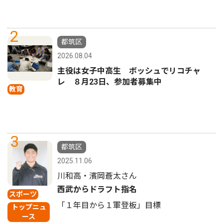
2
都筑区
2026.08.04
主役は女子中高生 ボッシュでリコチャ
レ ８月23日、参加者募集中
教育
3
都筑区
2025.11.06
川和高・濱岡蒼太さん
西武からドラフト指名
スポーツ
「１年目から１軍登板」目標
トップニュ
ース