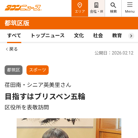
エリア
会社・IR
検索
Menu
都筑区版
すべて
トップニュース
文化
社会
教育
ス
戻る
公開日：2026.02.12
都筑区
スポーツ
荏田南・シニア英美里さん
目指すはブリスベン五輪
区役所を表敬訪問