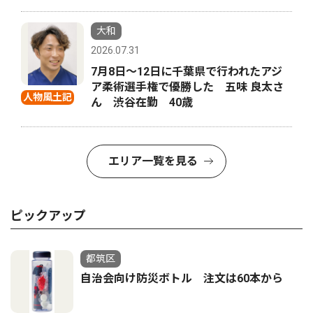
大和
2026.07.31
7月8日〜12日に千葉県で行われたアジ
ア柔術選手権で優勝した 五味 良太さ
人物風土記
ん 渋谷在勤 40歳
エリア一覧を見る
ピックアップ
都筑区
自治会向け防災ボトル 注文は60本から