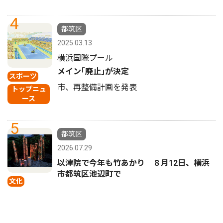
4
都筑区
2025.03.13
横浜国際プール
メイン｢廃止｣が決定
スポーツ
市、再整備計画を発表
トップニュ
ース
5
都筑区
2026.07.29
以津院で今年も竹あかり ８月12日、横浜
市都筑区池辺町で
文化