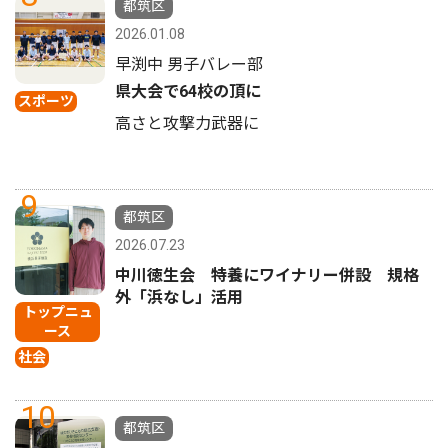
都筑区
2026.01.08
早渕中 男子バレー部
県大会で64校の頂に
スポーツ
高さと攻撃力武器に
9
都筑区
2026.07.23
中川徳生会 特養にワイナリー併設 規格
外「浜なし」活用
トップニュ
ース
社会
10
都筑区