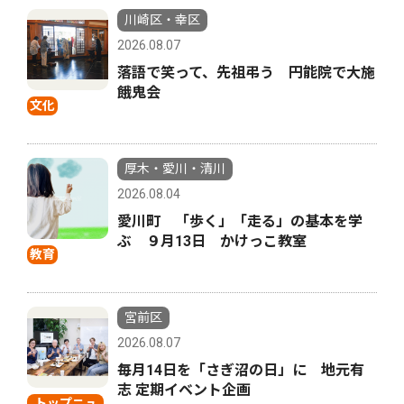
川崎区・幸区
2026.08.07
落語で笑って、先祖弔う 円能院で大施
餓鬼会
文化
厚木・愛川・清川
2026.08.04
愛川町 「歩く」「走る」の基本を学
ぶ ９月13日 かけっこ教室
教育
宮前区
2026.08.07
毎月14日を「さぎ沼の日」に 地元有
志 定期イベント企画
トップニュ