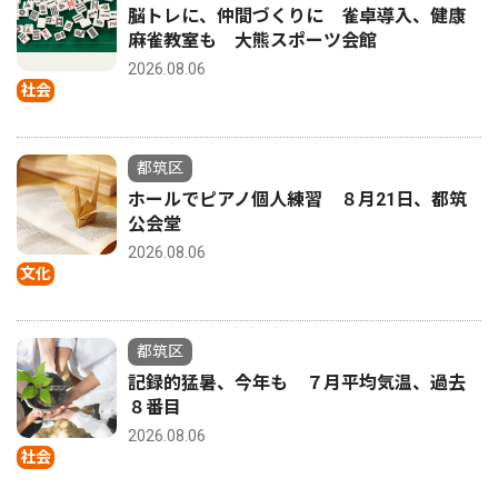
脳トレに、仲間づくりに 雀卓導入、健康
麻雀教室も 大熊スポーツ会館
2026.08.06
社会
都筑区
ホールでピアノ個人練習 ８月21日、都筑
公会堂
2026.08.06
文化
都筑区
記録的猛暑、今年も ７月平均気温、過去
８番目
2026.08.06
社会