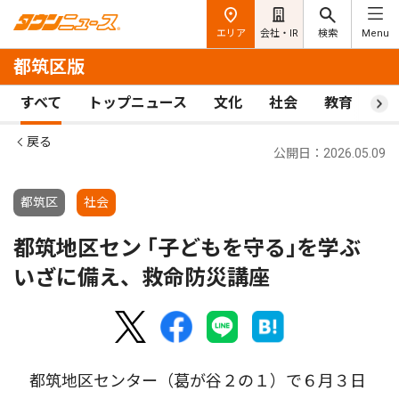
エリア
会社・IR
検索
Menu
都筑区版
すべて
トップニュース
文化
社会
教育
ス
戻る
公開日：2026.05.09
都筑区
社会
都筑地区セン ｢子どもを守る｣を学ぶ
いざに備え、救命防災講座
都筑地区センター（葛が谷２の１）で６月３日