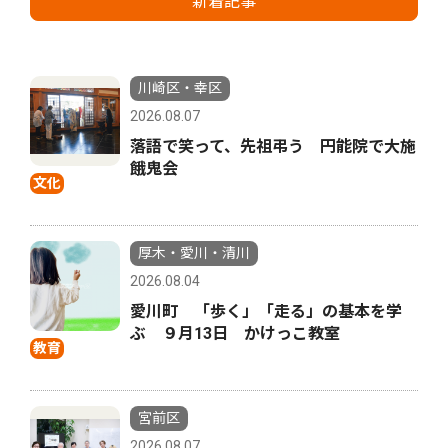
新着記事
川崎区・幸区
2026.08.07
落語で笑って、先祖弔う 円能院で大施
餓鬼会
文化
厚木・愛川・清川
2026.08.04
愛川町 「歩く」「走る」の基本を学
ぶ ９月13日 かけっこ教室
教育
宮前区
2026.08.07