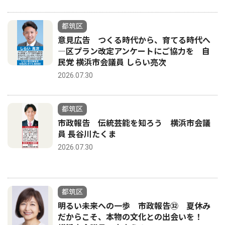
都筑区
意見広告 つくる時代から、育てる時代へ
―区プラン改定アンケートにご協力を 自
民党 横浜市会議員 しらい亮次
2026.07.30
都筑区
市政報告 伝統芸能を知ろう 横浜市会議
員 長谷川たくま
2026.07.30
都筑区
明るい未来への一歩 市政報告㉜ 夏休み
だからこそ、本物の文化との出会いを！