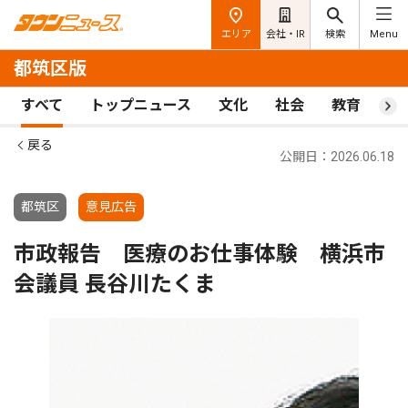
エリア
会社・IR
検索
Menu
都筑区版
すべて
トップニュース
文化
社会
教育
ス
戻る
公開日：2026.06.18
都筑区
意見広告
市政報告 医療のお仕事体験 横浜市
会議員 長谷川たくま