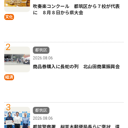
吹奏楽コンクール 都筑区から７校が代表
に ８月８日から県大会
文化
2
都筑区
2026.08.06
商品券購入に長蛇の列 北山田商業振興会
経済
3
都筑区
2026.08.06
都筑警察署 桜並木郵便局長らに褒状 還