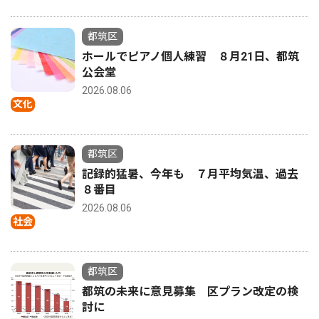
都筑区
ホールでピアノ個人練習 ８月21日、都筑
公会堂
2026.08.06
文化
都筑区
記録的猛暑、今年も ７月平均気温、過去
８番目
2026.08.06
社会
都筑区
都筑の未来に意見募集 区プラン改定の検
討に