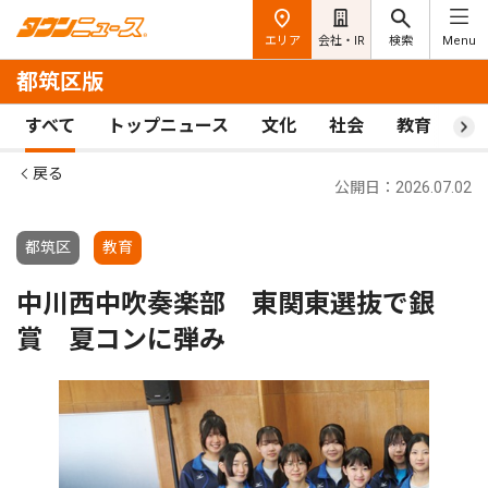
エリア
会社・IR
検索
Menu
都筑区版
すべて
トップニュース
文化
社会
教育
ス
戻る
公開日：2026.07.02
都筑区
教育
中川西中吹奏楽部 東関東選抜で銀
賞 夏コンに弾み