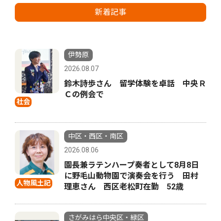
新着記事
伊勢原
2026.08.07
鈴木詩歩さん 留学体験を卓話 中央Ｒ
Ｃの例会で
社会
中区・西区・南区
2026.08.06
園長兼ラテンハープ奏者として8月8日
に野毛山動物園で演奏会を行う 田村
人物風土記
理恵さん 西区老松町在勤 52歳
さがみはら中央区・緑区