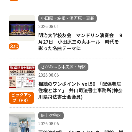
小田原・箱根・湯河原・真鶴
2026.08.01
明治大学校友会 マンドリン演奏会 ９
月27日 小田原三の丸ホール 時代を
文化
彩った名曲テーマに
さがみはら中央区・緑区
2026.08.06
相続のワンポイント vol.50 ｢配偶者居
住権とは？｣ 井口司法書士事務所(神奈
ピックアッ
川県司法書士会会員)
プ（PR）
保土ケ谷区
2026.08.06