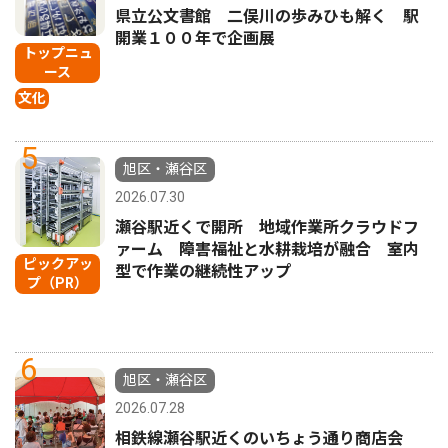
県立公文書館 二俣川の歩みひも解く 駅
開業１００年で企画展
トップニュ
ース
文化
5
旭区・瀬谷区
2026.07.30
瀬谷駅近くで開所 地域作業所クラウドフ
ァーム 障害福祉と水耕栽培が融合 室内
ピックアッ
型で作業の継続性アップ
プ（PR）
6
旭区・瀬谷区
2026.07.28
相鉄線瀬谷駅近くのいちょう通り商店会