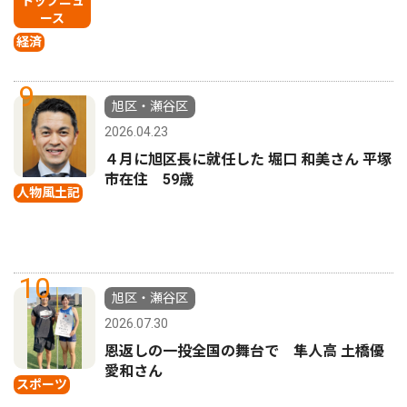
トップニュ
ース
経済
9
旭区・瀬谷区
2026.04.23
４月に旭区長に就任した 堀口 和美さん 平塚
市在住 59歳
人物風土記
10
旭区・瀬谷区
2026.07.30
恩返しの一投全国の舞台で 隼人高 土橋優
愛和さん
スポーツ