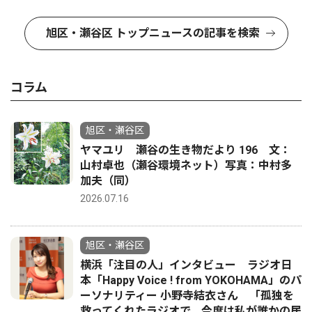
旭区・瀬谷区 トップニュースの記事を検索
コラム
旭区・瀬谷区
ヤマユリ 瀬谷の生き物だより 196 文：
山村卓也（瀬谷環境ネット）写真：中村多
加夫（同）
2026.07.16
旭区・瀬谷区
横浜「注目の人」インタビュー ラジオ日
本「Happy Voice ! from YOKOHAMA」のパ
ーソナリティー 小野寺結衣さん 「孤独を
救ってくれたラジオで、今度は私が誰かの居