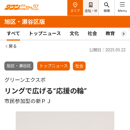
エリア
会社・IR
検索
Menu
旭区・瀬谷区版
すべて
トップニュース
文化
社会
教育
ス
戻る
公開日：2025.05.22
旭区・瀬谷区
トップニュース
社会
グリーンエクスポ
リングで広げる“応援の輪”
市民参加型の新ＰＪ