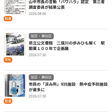
山中市長の言動「パワハラ」認定 第三者
調査委員が結果公表
2026.08.06
社会
旭区・瀬谷区
県立公文書館 二俣川の歩みひも解く 駅
開業１００年で企画展
2026.07.30
文化
旭区・瀬谷区
市民の「涼み所」935施設 熱中症予防施設
が最多に
2026.07.30
社会