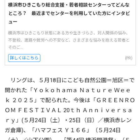
横浜市ひきこもり総合支援・若者相談センターってどんな
ところ？ 最近までセンターを利用していた方にインタビ
ュー
横浜市はひきこもり状態にある方や生きづらさ、対人関係の悩み、
不登校、進路や就労への不安など、さまざまな悩みを抱える若者と
そのご...
詳しくはこちら
(PR)
リングは、５月18日にこども自然公園＝旭区＝で
開かれた「Ｙｏｋｏｈａｍａ Ｎａｔｕｒｅ Ｗｅｅ
ｋ ２０２５」で配られた。今後は「ＧＲＥＥＮＲＯ
ＯＭ ＦＥＳＴＩＶＡＬ 20ｔｈ Ａｎｎｉｖｅｒｓａ
ｒｙ」(５月24日（土）・25日（日）／横浜赤レン
ガ倉庫)、「ハマフェス Ｙ１６６」（５月24日