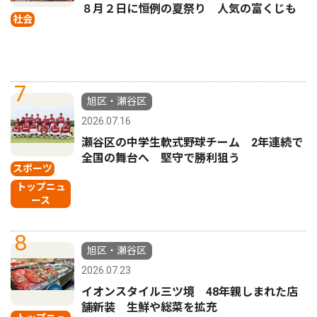
８月２日に恒例の夏祭り 人気の富くじも
社会
7
旭区・瀬谷区
2026.07.16
瀬谷区の中学生軟式野球チーム 2年連続で
全国の舞台へ 堅守で勝利狙う
スポーツ
トップニュ
ース
8
旭区・瀬谷区
2026.07.23
イオンスタイル三ツ境 48年親しまれた店
舗新装 生鮮や総菜を拡充