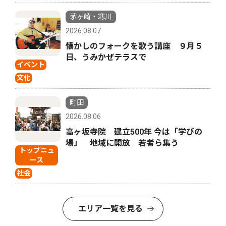
茅ヶ崎・寒川
2026.08.07
懐かしのフォークを歌う講座 ９月５
日、うみかぜテラスで
イベント
文化
町田
2026.08.06
高ヶ坂寺院 建立500年 今は「学びの
場」 地域に開放 若者ら集う
トップニュ
ース
社会
エリア一覧を見る