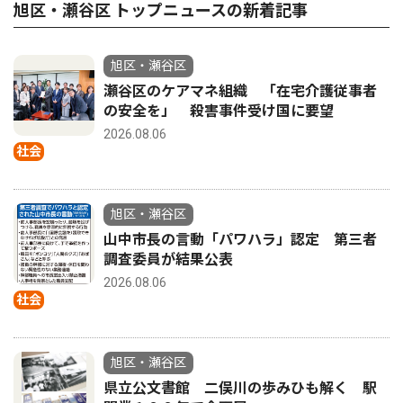
旭区・瀬谷区 トップニュースの新着記事
旭区・瀬谷区
瀬谷区のケアマネ組織 「在宅介護従事者
の安全を」 殺害事件受け国に要望
2026.08.06
社会
旭区・瀬谷区
山中市長の言動「パワハラ」認定 第三者
調査委員が結果公表
2026.08.06
社会
旭区・瀬谷区
県立公文書館 二俣川の歩みひも解く 駅