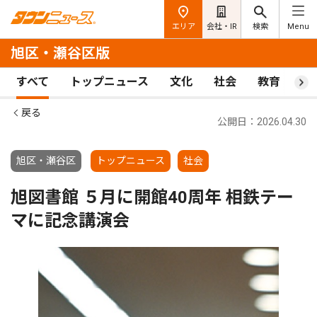
エリア
会社・IR
検索
Menu
旭区・瀬谷区版
すべて
トップニュース
文化
社会
教育
ス
戻る
公開日：2026.04.30
旭区・瀬谷区
トップニュース
社会
旭図書館 ５月に開館40周年 相鉄テー
マに記念講演会