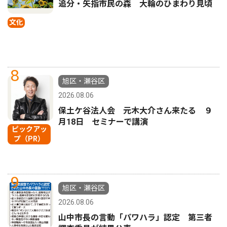
追分・矢指市民の森 大輪のひまわり見頃
文化
8
旭区・瀬谷区
2026.08.06
保土ケ谷法人会 元木大介さん来たる ９
月18日 セミナーで講演
ピックアッ
プ（PR）
9
旭区・瀬谷区
2026.08.06
山中市長の言動「パワハラ」認定 第三者