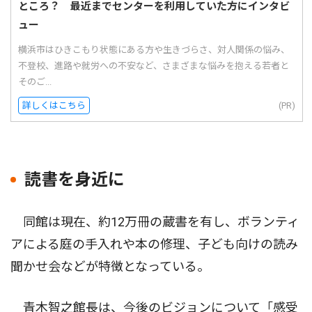
ところ？ 最近までセンターを利用していた方にインタビ
ュー
横浜市はひきこもり状態にある方や生きづらさ、対人関係の悩み、
不登校、進路や就労への不安など、さまざまな悩みを抱える若者と
そのご...
詳しくはこちら
(PR)
読書を身近に
同館は現在、約12万冊の蔵書を有し、ボランティ
アによる庭の手入れや本の修理、子ども向けの読み
聞かせ会などが特徴となっている。
青木智之館長は、今後のビジョンについて「感受