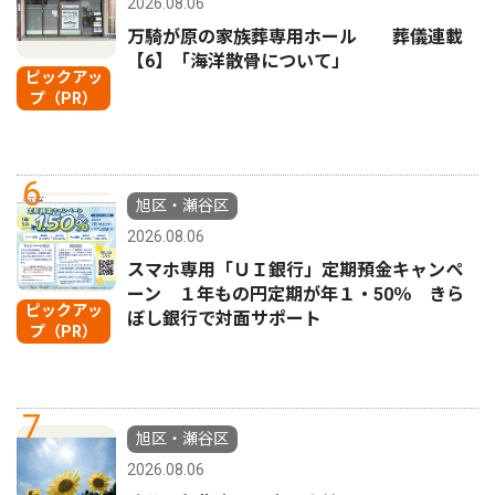
2026.08.06
万騎が原の家族葬専用ホール 葬儀連載
【6】「海洋散骨について」
ピックアッ
プ（PR）
6
旭区・瀬谷区
2026.08.06
スマホ専用「ＵＩ銀行」定期預金キャンペ
ーン １年もの円定期が年１・50％ きら
ピックアッ
ぼし銀行で対面サポート
プ（PR）
7
旭区・瀬谷区
2026.08.06