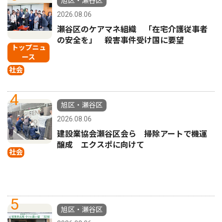
旭区・瀬谷区
2026.08.06
瀬谷区のケアマネ組織 「在宅介護従事者
の安全を」 殺害事件受け国に要望
トップニュ
ース
社会
4
旭区・瀬谷区
2026.08.06
建設業協会瀬谷区会ら 掃除アートで機運
醸成 エクスポに向けて
社会
5
旭区・瀬谷区