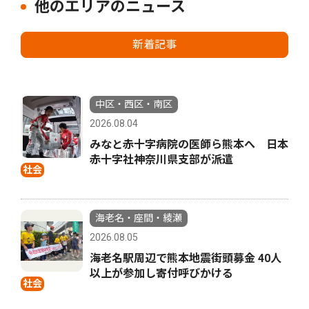
他のエリアのニュース
新着記事
中区・西区・南区
2026.08.04
みなと赤十字病院の医師ら熊本へ 日本
赤十字社神奈川県支部が派遣
社会
海老名・座間・綾瀬
2026.08.05
海老名駅周辺で熊本地震街頭募金 40人
以上が参加し寄付呼びかける
社会