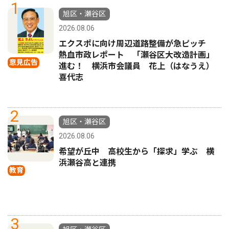
1
旭区・瀬谷区
2026.08.06
エクスポに向け周辺道路整備が急ピッチ
熱血市政レポート 「瀬谷区大改造計画」
意見広告
進む！ 横浜市会議員 花上（はなうえ）
喜代志
2
旭区・瀬谷区
2026.08.06
希望が丘中 高校生から「探求」学ぶ 横
浜瀬谷高と連携
教育
3