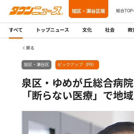
旭区・瀬谷区版
総合TOP
すべて
トップニュース
文化
社会
教
戻る
旭区・瀬谷区
ピックアップ（PR）
泉区・ゆめが丘総合病院
「断らない医療」で地域