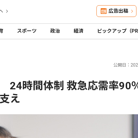
広告出稿
へ
育
スポーツ
政治
経済
ピックアップ（P
公開日：2026
 24時間体制 救急応需率9
支え