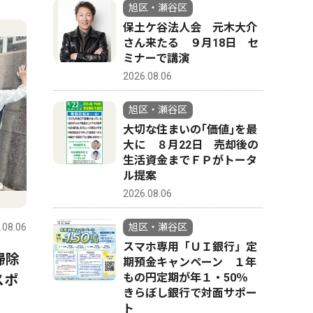
4
5
旭区・瀬谷区
保土ケ谷法人会 元木大介
さん来たる ９月18日 セ
ミナーで講演
2026.08.06
旭区・瀬谷区
大切な住まいの｢価値｣を最
大に ８月22日 売却後の
生活資金までＦＰがトータ
ル提案
トップニュース
社会
ピックアッ
2026.08.06
.08.06
旭区・瀬谷区
2026.08.06
旭区・瀬谷
旭区・瀬谷区
スマホ専用「ＵＩ銀行」定
掃除
瀬谷区のケアマネ組織 「在
保土ケ谷
期預金キャンペーン １年
もの円定期が年１・50％
スポ
宅介護従事者の安全を」 殺
ん来たる
きらぼし銀行で対面サポー
害事件受け国に要望
ーで講演
ト