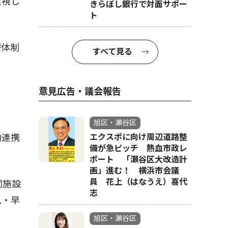
重視し
きらぼし銀行で対面サポー
ト
。
療体制
すべて見る
意見広告・議会報告
旭区・瀬谷区
内連携
エクスポに向け周辺道路整
備が急ピッチ 熱血市政レ
ポート 「瀬谷区大改造計
画」進む！ 横浜市会議
員 花上（はなうえ）喜代
同施設
志
見・早
旭区・瀬谷区