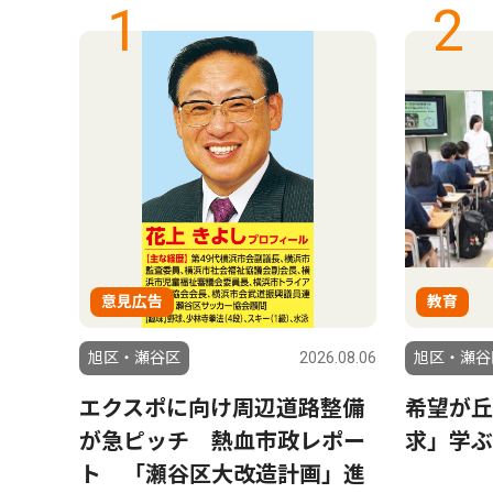
1
2
意見広告
教育
6.07.30
旭区・瀬谷区
2026.08.06
旭区・瀬谷
り夏
エクスポに向け周辺道路整備
希望が丘
部代
が急ピッチ 熱血市政レポー
求」学ぶ
ト 「瀬谷区大改造計画」進