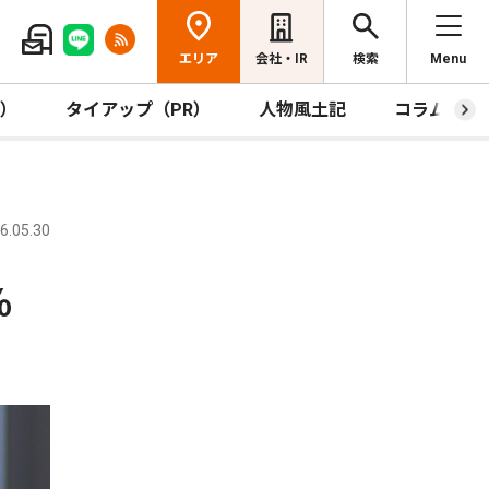
エリア
会社・IR
検索
Menu
R）
タイアップ（PR）
人物風土記
コラム
.05.30
0％