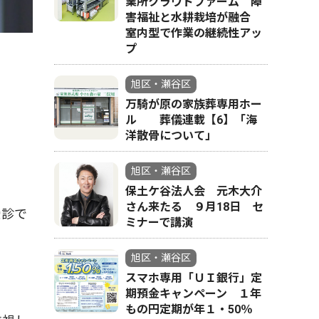
業所クラウドファーム 障
害福祉と水耕栽培が融合
室内型で作業の継続性アッ
プ
旭区・瀬谷区
万騎が原の家族葬専用ホー
ル 葬儀連載【6】「海
洋散骨について」
旭区・瀬谷区
保土ケ谷法人会 元木大介
さん来たる ９月18日 セ
受診で
ミナーで講演
旭区・瀬谷区
スマホ専用「ＵＩ銀行」定
期預金キャンペーン １年
もの円定期が年１・50％