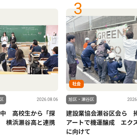
3
社会
区
2026.08.06
旭区・瀬谷区
2026
中 高校生から「探
建設業協会瀬谷区会ら 
 横浜瀬谷高と連携
アートで機運醸成 エク
に向けて