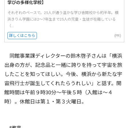
学びの多様化学校】
それぞれのペースで。25人が通う温かな学び舎開校から約半年。横
浜きりん学園には2〜7年生まで25人の児童・生徒が在籍している
（...
詳しくはこちら
(PR)
同館事業課ディレクターの鈴木啓子さんは「横浜
出身の方が、記念品と一緒に誇りを持って宇宙を旅
したことを知ってほしい。今後、横浜から新たな宇
宙飛行士が誕生してくれたらうれしい」と話す。開
館時間は午前９時30分〜午後５時（入館は〜４
時）。休館日は第１・第３火曜日。
#教育