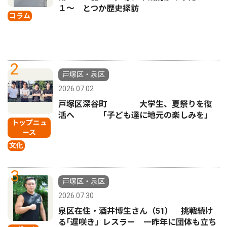
１〜 とつか歴史探訪
コラム
2
戸塚区・泉区
2026.07.02
戸塚区深谷町 大学生、夏祭りを復
活へ 「子ども達に地元の楽しみを」
トップニュ
ース
文化
3
戸塚区・泉区
2026.07.30
泉区在住・酒井博生さん（51） 挑戦続け
る｢遅咲き」レスラー 一昨年に団体も立ち