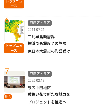
トップニュ
ース
6
戸塚区・泉区
2011.07.21
三浦半島断層群
横浜でも震度７の危険
トップニュ
ース
東日本大震災の影響受け
7
戸塚区・泉区
2026.02.19
泉区中田地区
黄色い花で新たな魅力を
社会
プロジェクトを推進へ