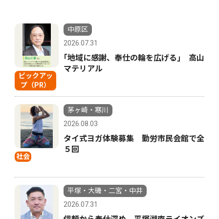
中原区
2026.07.31
｢地域に感謝、奉仕の輪を広げる｣ 高山
マテリアル
ピックアッ
プ（PR）
茅ヶ崎・寒川
2026.08.03
タイ式ヨガ体験募集 勤労市民会館で全
５回
社会
平塚・大磯・二宮・中井
2026.07.31