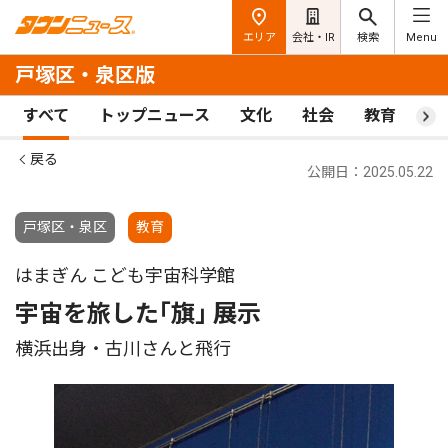
エリア
会社・IR
検索
Menu
戸塚区・泉区版
すべて
トップニュース
文化
社会
教育
ス
戻る
公開日：2025.05.22
戸塚区・泉区
教育
はまぎん こども宇宙科学館
宇宙を旅した｢旗｣ 展示
横浜出身・古川さんと飛行