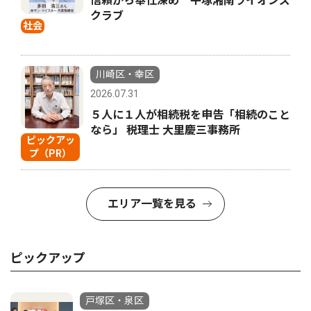
信頼から奉仕深め 平塚湘南ライオンズ
クラブ
社会
川崎区・幸区
2026.07.31
５人に１人が相続税を申告「相続のこと
なら」 税理士 大里慶三事務所
ピックアッ
プ（PR）
エリア一覧を見る
ピックアップ
戸塚区・泉区