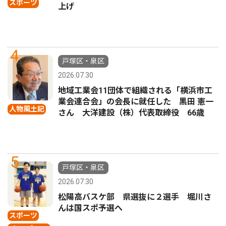
スポーツ
上げ
4
戸塚区・泉区
2026.07.30
地域工業会11団体で組織される「横浜市工
業会連合会」の会長に就任した 黒田 憲一
人物風土記
さん 大洋建設（株）代表取締役 66歳
5
戸塚区・泉区
2026.07.30
松陽高バスケ部 県選抜に２選手 堀川さ
んは国スポ予選へ
スポーツ