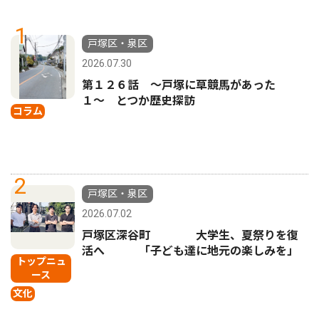
1
戸塚区・泉区
2026.07.30
第１２６話 〜戸塚に草競馬があった
１〜 とつか歴史探訪
コラム
2
戸塚区・泉区
2026.07.02
戸塚区深谷町 大学生、夏祭りを復
活へ 「子ども達に地元の楽しみを」
トップニュ
ース
文化