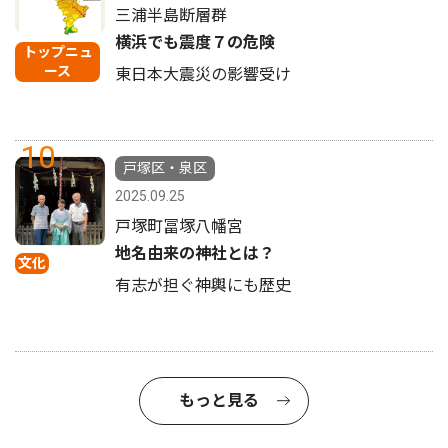
三浦半島断層群
横浜でも震度７の危険
トップニュ
ース
東日本大震災の影響受け
10
戸塚区・泉区
2025.09.25
戸塚町冨塚八幡宮
地名由来の神社とは？
文化
有志が担ぐ神輿にも歴史
もっと見る