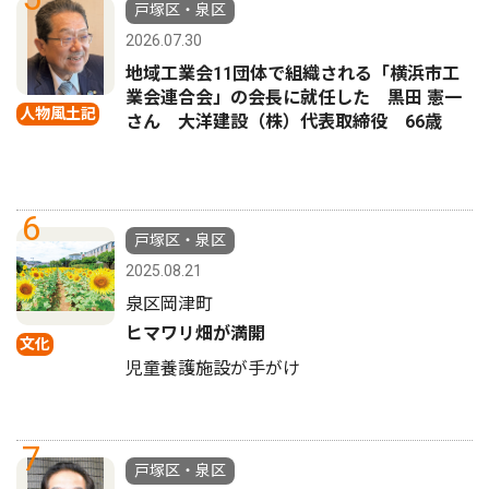
戸塚区・泉区
2026.07.30
地域工業会11団体で組織される「横浜市工
業会連合会」の会長に就任した 黒田 憲一
人物風土記
さん 大洋建設（株）代表取締役 66歳
6
戸塚区・泉区
2025.08.21
泉区岡津町
ヒマワリ畑が満開
文化
児童養護施設が手がけ
7
戸塚区・泉区