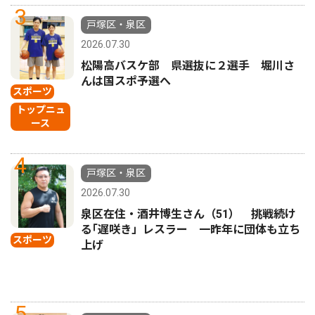
3
戸塚区・泉区
2026.07.30
松陽高バスケ部 県選抜に２選手 堀川さ
んは国スポ予選へ
スポーツ
トップニュ
ース
4
戸塚区・泉区
2026.07.30
泉区在住・酒井博生さん（51） 挑戦続け
る｢遅咲き」レスラー 一昨年に団体も立ち
スポーツ
上げ
5