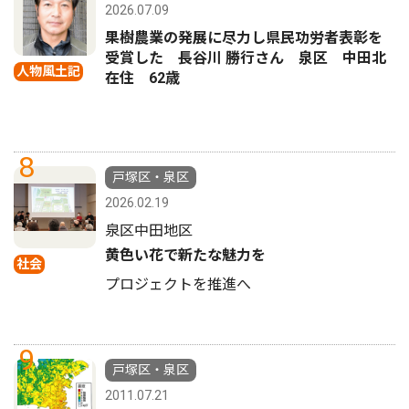
2026.07.09
果樹農業の発展に尽力し県民功労者表彰を
受賞した 長谷川 勝行さん 泉区 中田北
人物風土記
在住 62歳
8
戸塚区・泉区
2026.02.19
泉区中田地区
黄色い花で新たな魅力を
社会
プロジェクトを推進へ
9
戸塚区・泉区
2011.07.21