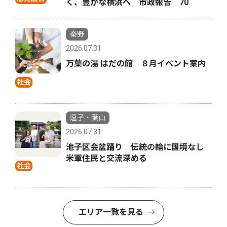
く、豊かな横浜へ 市政報告 70
秦野
2026.07.31
万葉の湯 はだの館 ８月イベント案内
社会
逗子・葉山
2026.07.31
池子区会盆踊り 伝統の輪に国境なし
米軍住民と交流深める
社会
エリア一覧を見る