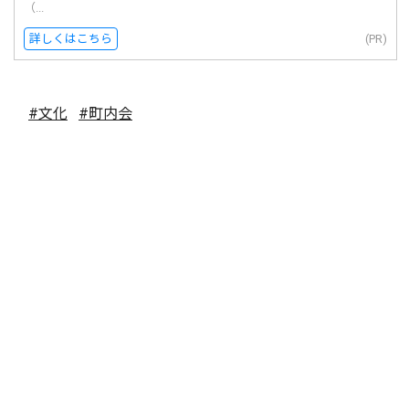
（...
詳しくはこちら
(PR)
#文化
#町内会