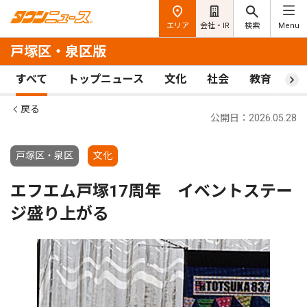
エリア
会社・IR
検索
Menu
戸塚区・泉区版
すべて
トップニュース
文化
社会
教育
ス
戻る
公開日：2026.05.28
戸塚区・泉区
文化
エフエム戸塚17周年 イベントステー
ジ盛り上がる