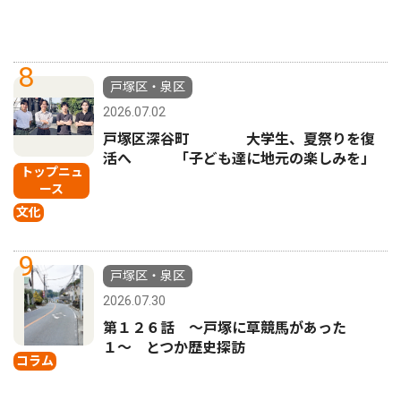
8
戸塚区・泉区
2026.07.02
戸塚区深谷町 大学生、夏祭りを復
活へ 「子ども達に地元の楽しみを」
トップニュ
ース
文化
9
戸塚区・泉区
2026.07.30
第１２６話 〜戸塚に草競馬があった
１〜 とつか歴史探訪
コラム