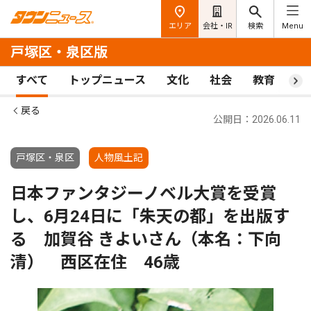
エリア
会社・IR
検索
Menu
戸塚区・泉区版
すべて
トップニュース
文化
社会
教育
ス
戻る
公開日：2026.06.11
戸塚区・泉区
人物風土記
日本ファンタジーノベル大賞を受賞
し、6月24日に「朱天の都」を出版す
る 加賀谷 きよいさん（本名：下向
清） 西区在住 46歳