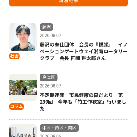
新着記事
藤沢
2026.08.07
藤沢の奉仕団体 会長の『横顔』 イノ
ベーションゲートウェイ湘南ロータリー
社会
クラブ 会長 笹岡 将太郎さん
高津区
2026.08.07
不定期連載 市民健康の森だより 第
239回 今年も「竹工作教室」行いまし
コラム
た
中区・西区・南区
2026.08.06