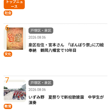
トップニュ
ース
社会
6
戸塚区・泉区
2026.08.06
泉区在住・宮本さん ｢ぼんぼり祭｣に刀絵
奉納 鶴岡八幡宮で10年目
文化
7
戸塚区・泉区
2026.08.06
いずみ野 夏祭りで新校歌披露 中学生が
演奏
教育