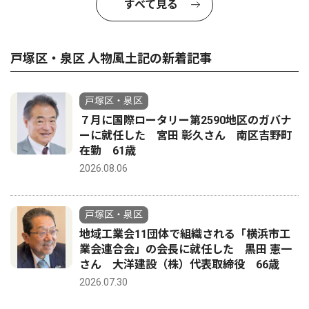
すべて見る
戸塚区・泉区 人物風土記の新着記事
戸塚区・泉区
７月に国際ロータリー第2590地区のガバナ
ーに就任した 宮田 彰久さん 南区吉野町
在勤 61歳
2026.08.06
戸塚区・泉区
地域工業会11団体で組織される「横浜市工
業会連合会」の会長に就任した 黒田 憲一
さん 大洋建設（株）代表取締役 66歳
2026.07.30