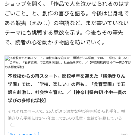
ショップを開く。「作品で人を泣かせられるのはす
ごいこと」と、創作の喜びを語る。今後は出身地で
ある蝦夷（えみし）の物語など、まだ書いていない
テーマにも挑戦する意欲を示す。今後もその筆先
で、読者の心を動かす物語を紡いでいく。
不登校からの再スタート。開校半年を迎えた「横浜きりん
学園」では、「学校、楽しい」の声も。「食育菜園」で五
感を刺激し、社会性を育む。／【神奈川県内初 小中一貫の
学びの多様化学校】
それぞれのペースで。25人が通う温かな学び舎開校から約半年。横
浜きりん学園には2〜7年生まで25人の児童・生徒が在籍している
（...