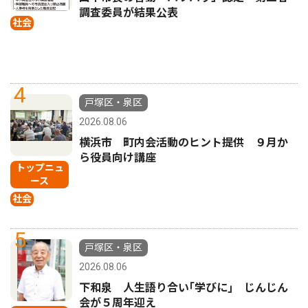
調査委員が結果公表
社会
4
戸塚区・泉区
2026.08.06
横浜市 町内会活動のヒント提供 ９月か
ら役員向け講座
トップニュ
ース
社会
5
戸塚区・泉区
2026.08.06
下和泉 人生語り合い｢学びに｣ じんじん
会が５周年迎え