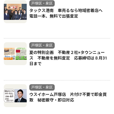
戸塚区・泉区
タックス港南 車売るなら地域密着店へ
電話一本、無料で出張査定
戸塚区・泉区
夏の特別企画 不動産２社×タウンニュー
ス 不動産を無料査定 応募締切は８月31
日まで
戸塚区・泉区
ウスイホーム戸塚店 片付け不要で即金買
取 秘密厳守・即日対応