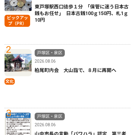
東戸塚駅西口徒歩１分 ｢保管に迷う日本古
銭もお任せ｣ 日本古銭100ｇ150円、札1ｇ
ピックアッ
10円
プ（PR）
2
戸塚区・泉区
2026.08.06
柏尾町内会 大山詣で、８月に再開へ
文化
3
戸塚区・泉区
2026.08.06
山中市長の言動「パワハラ」認定 第三者