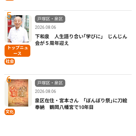
5
戸塚区・泉区
2026.08.06
下和泉 人生語り合い｢学びに｣ じんじん
会が５周年迎え
トップニュ
ース
社会
6
戸塚区・泉区
2026.08.06
泉区在住・宮本さん ｢ぼんぼり祭｣に刀絵
奉納 鶴岡八幡宮で10年目
文化