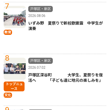
7
戸塚区・泉区
2026.08.06
いずみ野 夏祭りで新校歌披露 中学生が
演奏
教育
8
戸塚区・泉区
2026.07.02
戸塚区深谷町 大学生、夏祭りを復
活へ 「子ども達に地元の楽しみを」
トップニュ
ース
文化
9