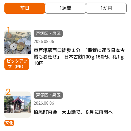
前日
1週間
1か月
1
戸塚区・泉区
2026.08.06
東戸塚駅西口徒歩１分 ｢保管に迷う日本古
銭もお任せ｣ 日本古銭100ｇ150円、札1ｇ
ピックアッ
10円
プ（PR）
2
戸塚区・泉区
2026.08.06
柏尾町内会 大山詣で、８月に再開へ
文化