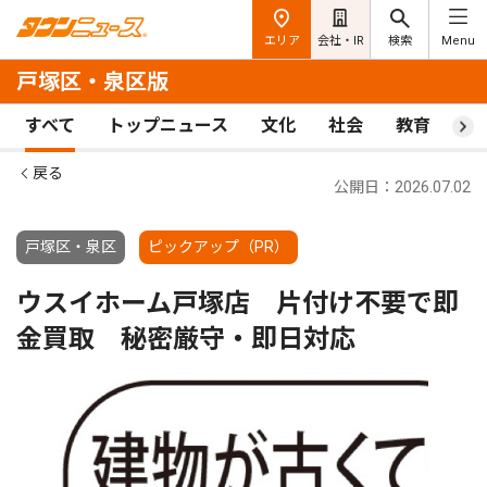
エリア
会社・IR
検索
Menu
戸塚区・泉区版
すべて
トップニュース
文化
社会
教育
ス
戻る
公開日：2026.07.02
戸塚区・泉区
ピックアップ（PR）
ウスイホーム戸塚店 片付け不要で即
金買取 秘密厳守・即日対応