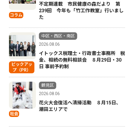
不定期連載 市民健康の森だより 第
239回 今年も「竹工作教室」行いまし
コラム
た
中区・西区・南区
2026.08.06
イトックス税理士・行政書士事務所 税
金、相続の無料相談会 ８月29日・30
ピックアッ
日 事前予約制
プ（PR）
鶴見区
2026.08.06
花火大会復活へ清掃活動 ８月15日、
潮田エリアで
社会