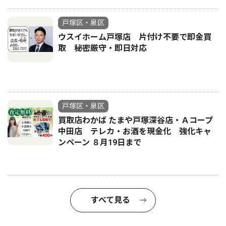
戸塚区・泉区
ウスイホーム戸塚店 片付け不要で即金買
取 秘密厳守・即日対応
戸塚区・泉区
買取店わかば たまや戸塚深谷店・Ａコープ
中田店 テレカ・お酒を現金化 強化キャ
ンペーン ８月19日まで
すべて見る