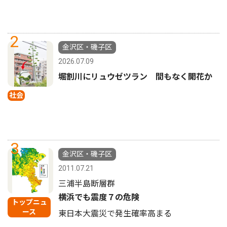
2
金沢区・磯子区
2026.07.09
堀割川にリュウゼツラン 間もなく開花か
社会
3
金沢区・磯子区
2011.07.21
三浦半島断層群
横浜でも震度７の危険
トップニュ
ース
東日本大震災で発生確率高まる