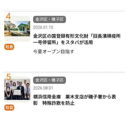
4
金沢区・磯子区
2026.01.10
金沢区の国登録有形文化財「旧長濱検疫所
一号停留所」をスタバが活用
社会
今夏オープン目指す
5
金沢区・磯子区
2026.08.01
横浜信用金庫 栗木支店が磯子署から表
彰 特殊詐欺を防止
社会