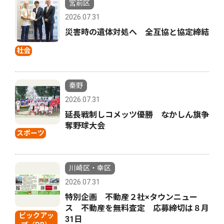
宮前区
2026.07.31
災害時の遺体対処へ 全互協と協定締結
社会
秦野
2026.07.31
延長戦制しコメッツ優勝 なかしん旗争
奪野球大会
スポーツ
川崎区・幸区
2026.07.31
特別企画 不動産２社×タウンニュー
ス 不動産を無料査定 応募締切は８月
ピックアッ
31日