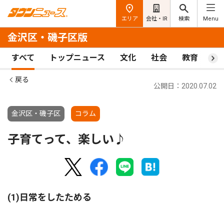
エリア
会社・IR
検索
Menu
金沢区・磯子区版
すべて
トップニュース
文化
社会
教育
ス
戻る
公開日：2020.07.02
金沢区・磯子区
コラム
子育てって、楽しい♪
(1)日常をしたためる