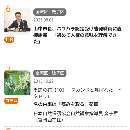
6
金沢区・磯子区
2026.08.01
山中市長、パワハラ認定受け告発職員に直
接謝罪 「初めて人権の意味を理解でき
社会
た」
7
金沢区・磯子区
2015.10.29
季節の花【10】 スカンポと呼ばれた「イ
タドリ」
コラム
名の由来は「痛みを取る」薬草
日本自然保護協会自然観察指導員 金子昇
（富岡西在住）