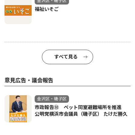
金沢区・磯子区
福祉いそご
すべて見る
意見広告・議会報告
金沢区・磯子区
市政報告㉜ ペット同室避難場所を推進
公明党横浜市会議員（磯子区） たけだ勝久