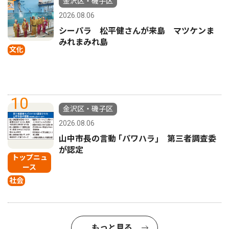
金沢区・磯子区
2026.08.06
シーパラ 松平健さんが来島 マツケンま
みれまみれ島
文化
10
金沢区・磯子区
2026.08.06
山中市長の言動 ｢パワハラ｣ 第三者調査委
が認定
トップニュ
ース
社会
もっと見る