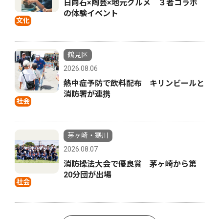
日向石×陶芸×地元グルメ ３者コラボ
の体験イベント
文化
鶴見区
2026.08.06
熱中症予防で飲料配布 キリンビールと
消防署が連携
社会
茅ヶ崎・寒川
2026.08.07
消防操法大会で優良賞 茅ヶ崎から第
20分団が出場
社会