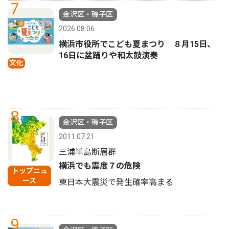
7
金沢区・磯子区
2026.08.06
横浜市役所でこども夏まつり ８月15日、
16日に盆踊りや和太鼓演奏
文化
8
金沢区・磯子区
2011.07.21
三浦半島断層群
横浜でも震度７の危険
トップニュ
ース
東日本大震災で発生確率高まる
9