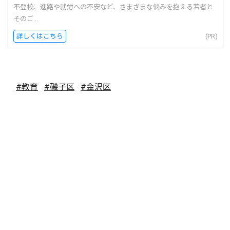
不登校、進路や就労への不安など、さまざまな悩みを抱える若者と
そのご...
詳しくはこちら
(PR)
#教育
#磯子区
#金沢区