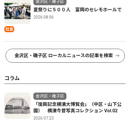
金沢区・磯子区
夏祭りに５００人 富岡のセレモホールで
2026.08.06
社会
金沢区・磯子区 ローカルニュースの記事を検索
コラム
金沢区・磯子区
「復興記念横濱大博覧会」（中区・山下公
園） 横濱今昔写真コレクション Vol.02
2026.07.23