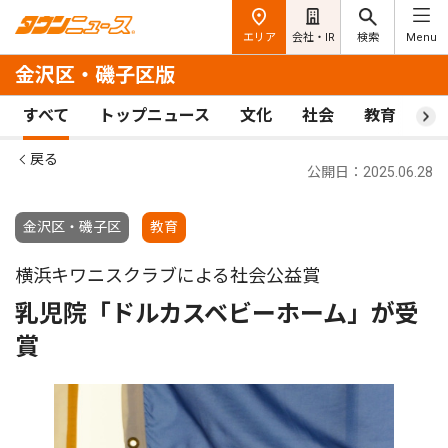
エリア
会社・IR
検索
Menu
金沢区・磯子区版
すべて
トップニュース
文化
社会
教育
ス
戻る
公開日：2025.06.28
金沢区・磯子区
教育
横浜キワニスクラブによる社会公益賞
乳児院「ドルカスベビーホーム」が受
賞