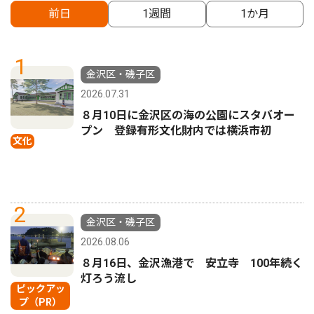
前日
1週間
1か月
1
金沢区・磯子区
2026.07.31
８月10日に金沢区の海の公園にスタバオー
プン 登録有形文化財内では横浜市初
文化
2
金沢区・磯子区
2026.08.06
８月16日、金沢漁港で 安立寺 100年続く
灯ろう流し
ピックアッ
プ（PR）