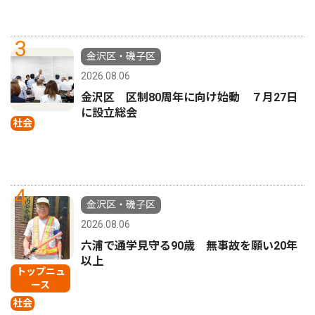
3
金沢区・磯子区
2026.08.06
金沢区 区制80周年に向け始動 ７月27日
に設立総会
社会
4
金沢区・磯子区
2026.08.06
六浦で通学見守る90歳 無事故を願い20年
以上
トップニュ
ース
社会