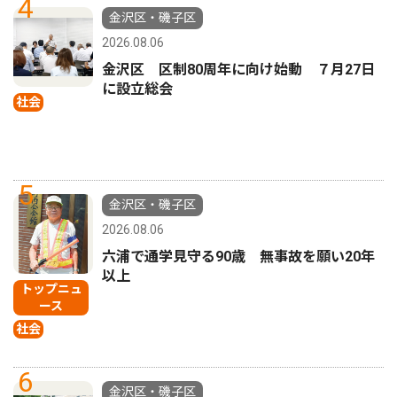
4
金沢区・磯子区
2026.08.06
金沢区 区制80周年に向け始動 ７月27日
に設立総会
社会
5
金沢区・磯子区
2026.08.06
六浦で通学見守る90歳 無事故を願い20年
以上
トップニュ
ース
社会
6
金沢区・磯子区