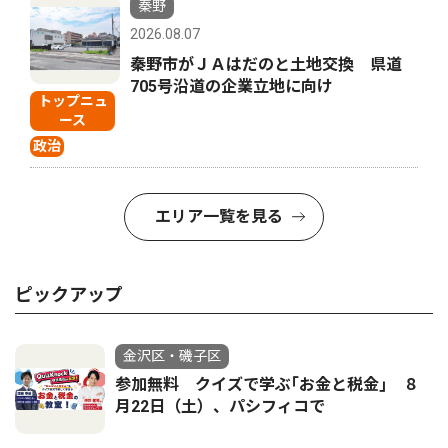
秦野
2026.08.07
秦野市がＪＡはだのと土地交換 県道
705号沿道の企業立地に向け
トップニュ
ース
政治
エリア一覧を見る
ピックアップ
金沢区・磯子区
参加無料 クイズで学ぶ｢お金と税金｣ ８
月22日（土）、パシフィコで