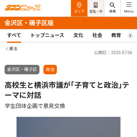
エリア
会社・IR
検索
Menu
金沢区・磯子区版
すべて
トップニュース
文化
社会
教育
ス
戻る
公開日：2025.07.06
金沢区・磯子区
政治
高校生と横浜市議が｢子育てと政治｣テ
ーマに対話
学生団体企画で意見交換