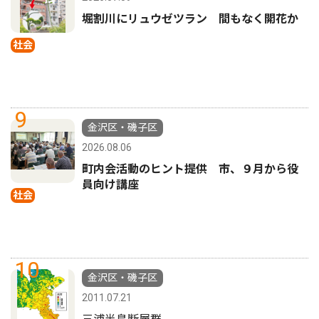
堀割川にリュウゼツラン 間もなく開花か
社会
9
金沢区・磯子区
2026.08.06
町内会活動のヒント提供 市、９月から役
員向け講座
社会
10
金沢区・磯子区
2011.07.21