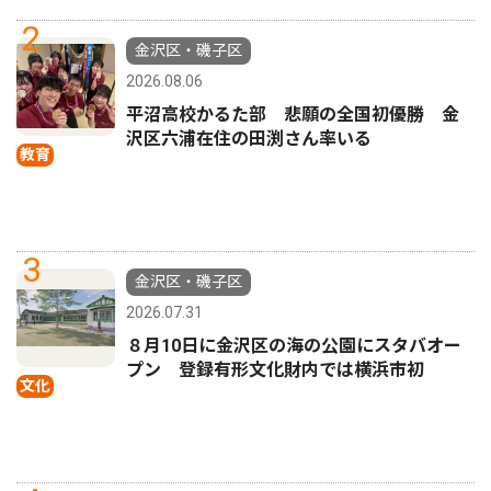
2
金沢区・磯子区
2026.08.06
平沼高校かるた部 悲願の全国初優勝 金
沢区六浦在住の田渕さん率いる
教育
3
金沢区・磯子区
2026.07.31
８月10日に金沢区の海の公園にスタバオー
プン 登録有形文化財内では横浜市初
文化