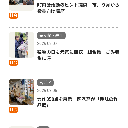
町内会活動のヒント提供 市、９月から
役員向け講座
社会
茅ヶ崎・寒川
2026.08.07
猛暑の日も元気に回収 組合員 ごみ収
集に汗
社会
宮前区
2026.08.06
力作350点を展示 区老連が「趣味の作
品展」
社会