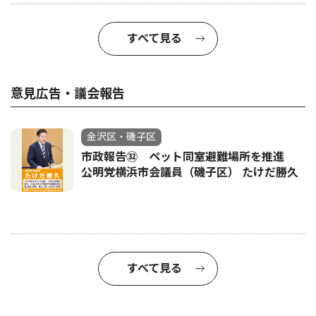
すべて見る
意見広告・議会報告
金沢区・磯子区
市政報告㉜ ペット同室避難場所を推進
公明党横浜市会議員（磯子区） たけだ勝久
すべて見る