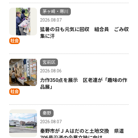
茅ヶ崎・寒川
2026.08.07
猛暑の日も元気に回収 組合員 ごみ収
集に汗
社会
宮前区
2026.08.06
力作350点を展示 区老連が「趣味の作
品展」
社会
秦野
2026.08.07
秦野市がＪＡはだのと土地交換 県道
705号沿道の企業立地に向け