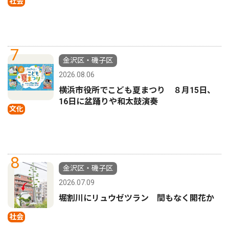
社会
7
金沢区・磯子区
2026.08.06
横浜市役所でこども夏まつり ８月15日、
16日に盆踊りや和太鼓演奏
文化
8
金沢区・磯子区
2026.07.09
堀割川にリュウゼツラン 間もなく開花か
社会