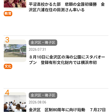
平沼高校かるた部 悲願の全国初優勝 金
沢区六浦在住の田渕さん率いる
教育
3
金沢区・磯子区
2026.07.31
８月10日に金沢区の海の公園にスタバオー
プン 登録有形文化財内では横浜市初
文化
4
金沢区・磯子区
2026.08.06
金沢区 区制80周年に向け始動 ７月27日