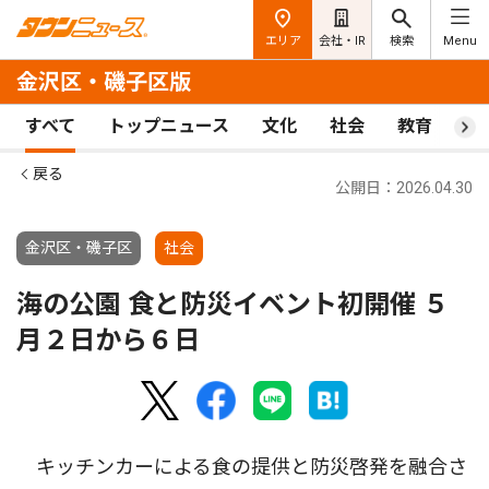
エリア
会社・IR
検索
Menu
金沢区・磯子区版
すべて
トップニュース
文化
社会
教育
ス
戻る
公開日：2026.04.30
金沢区・磯子区
社会
海の公園 食と防災イベント初開催 ５
月２日から６日
キッチンカーによる食の提供と防災啓発を融合さ