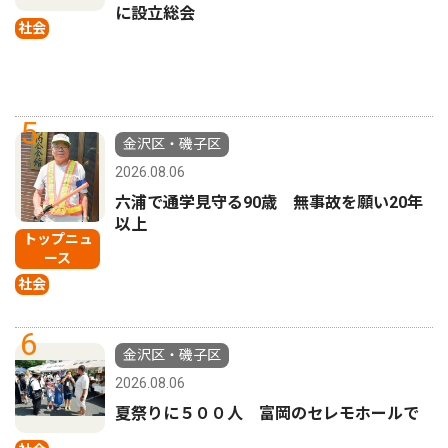
に設立総会
社会
5
金沢区・磯子区
2026.08.06
六浦で通学見守る90歳 無事故を願い20年
以上
トップニュ
ース
社会
6
金沢区・磯子区
2026.08.06
夏祭りに５００人 富岡のセレモホールで