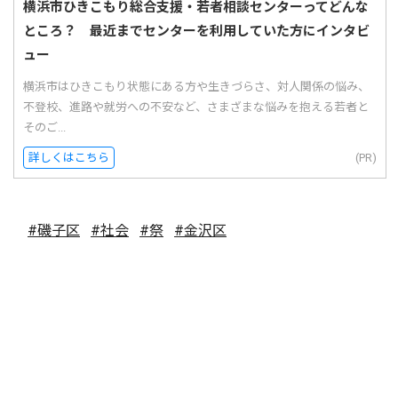
横浜市ひきこもり総合支援・若者相談センターってどんな
ところ？ 最近までセンターを利用していた方にインタビ
ュー
横浜市はひきこもり状態にある方や生きづらさ、対人関係の悩み、
不登校、進路や就労への不安など、さまざまな悩みを抱える若者と
そのご...
詳しくはこちら
(PR)
#磯子区
#社会
#祭
#金沢区