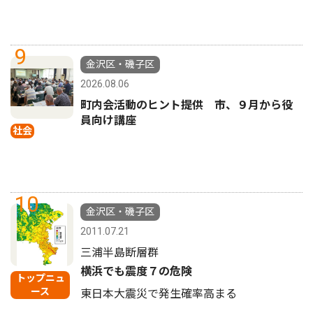
9
金沢区・磯子区
2026.08.06
町内会活動のヒント提供 市、９月から役
員向け講座
社会
10
金沢区・磯子区
2011.07.21
三浦半島断層群
横浜でも震度７の危険
トップニュ
ース
東日本大震災で発生確率高まる