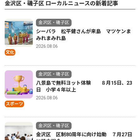
金沢区・磯子区 ローカルニュースの新着記事
金沢区・磯子区
シーパラ 松平健さんが来島 マツケンま
みれまみれ島
2026.08.06
文化
金沢区・磯子区
八景島で無料ヨット体験 ８月15日、23
日 小学４年以上
2026.08.06
スポーツ
金沢区・磯子区
金沢区 区制80周年に向け始動 ７月27日