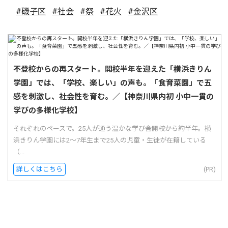
#磯子区
#社会
#祭
#花火
#金沢区
不登校からの再スタート。開校半年を迎えた「横浜きりん
学園」では、「学校、楽しい」の声も。「食育菜園」で五
感を刺激し、社会性を育む。／【神奈川県内初 小中一貫の
学びの多様化学校】
それぞれのペースで。25人が通う温かな学び舎開校から約半年。横
浜きりん学園には2〜7年生まで25人の児童・生徒が在籍している
（...
詳しくはこちら
(PR)