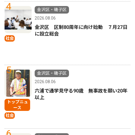
4
金沢区・磯子区
2026.08.06
金沢区 区制80周年に向け始動 ７月27日
に設立総会
社会
5
金沢区・磯子区
2026.08.06
六浦で通学見守る90歳 無事故を願い20年
以上
トップニュ
ース
社会
6