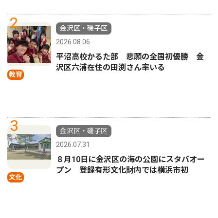
2
金沢区・磯子区
2026.08.06
平沼高校かるた部 悲願の全国初優勝 金
沢区六浦在住の田渕さん率いる
教育
3
金沢区・磯子区
2026.07.31
８月10日に金沢区の海の公園にスタバオー
プン 登録有形文化財内では横浜市初
文化