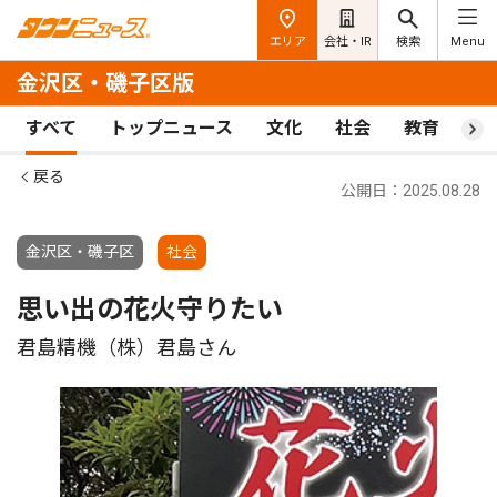
エリア
会社・IR
検索
Menu
金沢区・磯子区版
すべて
トップニュース
文化
社会
教育
ス
戻る
公開日：2025.08.28
金沢区・磯子区
社会
思い出の花火守りたい
君島精機（株）君島さん