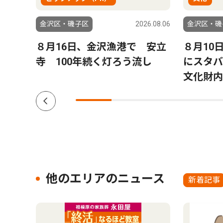
6.08.06
金沢区・磯子区
2026.08.06
金沢区・磯
来
８月16日、金沢漁港で 安立
８月10
れ島
寺 100年続く灯ろう流し
にスタバ
文化財内
他のエリアのニュース
新着記事