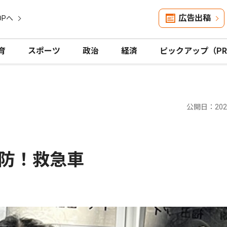
広告出稿
OPへ
育
スポーツ
政治
経済
ピックアップ（P
公開日：2026
予防！救急車