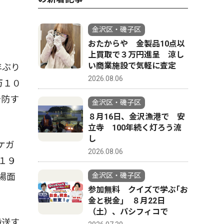
金沢区・磯子区
おたからや 金製品10点以
上買取で３万円進呈 涼し
い商業施設で気軽に査定
年ぶり
2026.08.06
万１０
予防す
金沢区・磯子区
８月16日、金沢漁港で 安
立寺 100年続く灯ろう流
し
ケガ
2026.08.06
１９
場面
金沢区・磯子区
参加無料 クイズで学ぶ｢お
金と税金｣ ８月22日
（土）、パシフィコで
搬送す