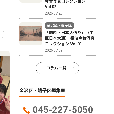
今昔写真コレクション
Vol.02
2026.07.23
金沢区・磯子区
「関内・日本大通り」（中
区日本大通） 横濱今昔写真
コレクション Vol.01
4
5
2026.07.09
コラム一覧
金沢区・磯子区編集室
045-227-5050
社会
トップニ