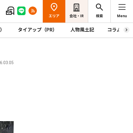
エリア
会社・IR
検索
Menu
R）
タイアップ（PR）
人物風土記
コラム
.03.05