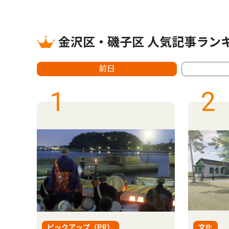
金沢区・磯子区 人気記事ラン
前日
1
2
ピックアップ（PR）
文化