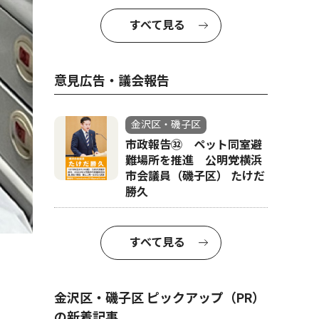
すべて見る
意見広告・議会報告
金沢区・磯子区
市政報告㉜ ペット同室避
難場所を推進 公明党横浜
市会議員（磯子区） たけだ
｢あんしん救急｣３つ
勝久
すべて見る
金沢区・磯子区 ピックアップ（PR）
の新着記事