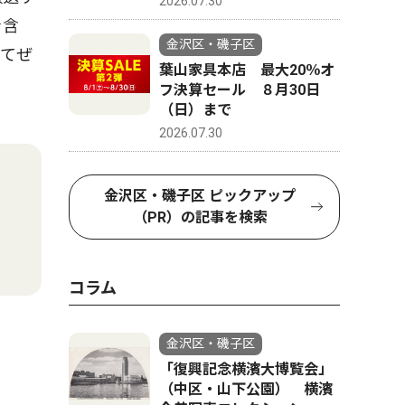
2026.07.30
を含
金沢区・磯子区
してぜ
葉山家具本店 最大20％オ
フ決算セール ８月30日
（日）まで
2026.07.30
金沢区・磯子区 ピックアップ
（PR）の記事を検索
コラム
金沢区・磯子区
「復興記念横濱大博覧会」
（中区・山下公園） 横濱