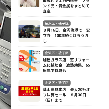
取成約で１万円進呈 ブラ
ンド品・貴金属をまとめて
査定
金沢区・磯子区
８月16日、金沢漁港で 安
立寺 100年続く灯ろう流
し
金沢区・磯子区
旭屋ガラス店 窓リフォー
ムに補助金 遮熱効果、65
周年で特典も
金沢区・磯子区
葉山家具本店 最大20％オ
フ決算セール ８月30日
（日）まで