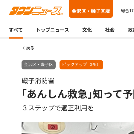
金沢区・磯子区版
総合T
すべて
トップニュース
文化
社会
教
戻る
金沢区・磯子区
ピックアップ（PR）
磯子消防署
｢あんしん救急｣知って
３ステップで適正利用を