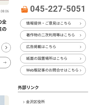
045-227-5051
.08.06
金沢区・磯子区
2026.08.06
金沢区・磯
の全
金沢区 区制80周年に向け始
六浦で通
情報提供・ご意見はこちら
住の
動 ７月27日に設立総会
故を願い
著作物の二次利用等はこちら
広告掲載はこちら
紙面の設置場所はこちら
Web版記事のお問合せはこちら
外部リンク
金沢区役所