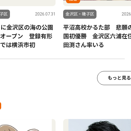
子区
2026.07.31
金沢区・磯子区
2026
日に金沢区の海の公園
平沼高校かるた部 悲願
オープン 登録有形
国初優勝 金沢区六浦在
では横浜市初
田渕さん率いる
もっと見る