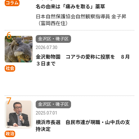
コラム
名の由来は「痛みを取る」薬草
日本自然保護協会自然観察指導員 金子昇
（富岡西在住）
6
金沢区・磯子区
2026.07.30
金沢動物園 コアラの愛称に投票を ８月
３日まで
社会
7
金沢区・磯子区
2025.07.01
横浜市長選 自民市連が現職・山中氏の支
持決定
政治