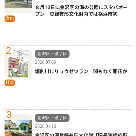
８月10日に金沢区の海の公園にスタバオー
プン 登録有形文化財内では横浜市初
文化
2
金沢区・磯子区
2026.07.09
堀割川にリュウゼツラン 間もなく開花か
社会
3
金沢区・磯子区
2026.01.10
金沢区の国登録有形文化財「旧長濱検疫所