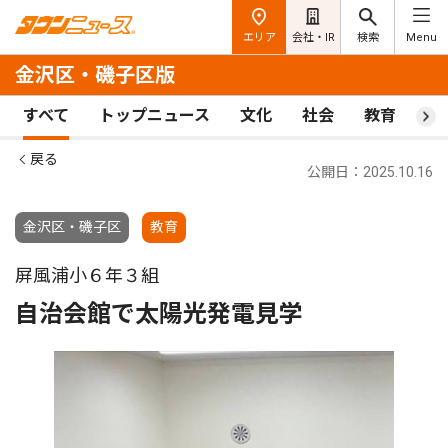
エリア
会社・IR
検索
Menu
金沢区・磯子区版
すべて
トップニュース
文化
社会
教育
ス
戻る
公開日：2025.10.16
金沢区・磯子区
教育
屏風浦小６年３組
自治会館で太陽光発電見学