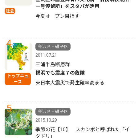
一号停留所」をスタバが活用
社会
今夏オープン目指す
4
金沢区・磯子区
2011.07.21
三浦半島断層群
横浜でも震度７の危険
トップニュ
ース
東日本大震災で発生確率高まる
5
金沢区・磯子区
2015.10.29
季節の花【10】 スカンポと呼ばれた「イ
タドリ」