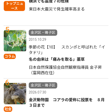
横浜でも震度７の危険
トップニュ
ース
東日本大震災で発生確率高まる
5
金沢区・磯子区
2015.10.29
季節の花【10】 スカンポと呼ばれた「イ
タドリ」
コラム
名の由来は「痛みを取る」薬草
日本自然保護協会自然観察指導員 金子昇
（富岡西在住）
6
金沢区・磯子区
2026.07.30
金沢動物園 コアラの愛称に投票を ８月
３日まで
社会