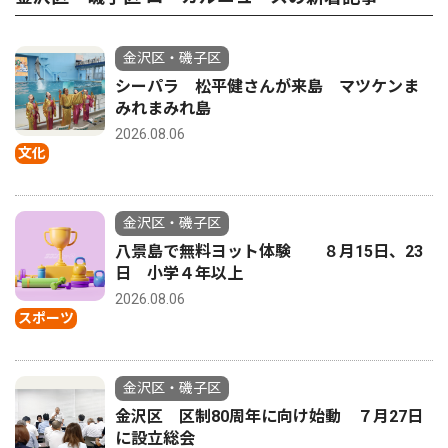
金沢区・磯子区
シーパラ 松平健さんが来島 マツケンま
みれまみれ島
2026.08.06
文化
金沢区・磯子区
八景島で無料ヨット体験 ８月15日、23
日 小学４年以上
2026.08.06
スポーツ
金沢区・磯子区
金沢区 区制80周年に向け始動 ７月27日
に設立総会