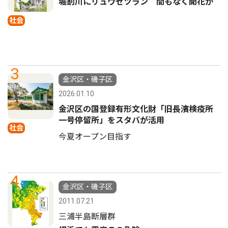
堀割川にリュウゼツラン 間もなく開花か
社会
3
金沢区・磯子区
2026.01.10
金沢区の国登録有形文化財「旧長濱検疫所
一号停留所」をスタバが活用
社会
今夏オープン目指す
4
金沢区・磯子区
2011.07.21
三浦半島断層群