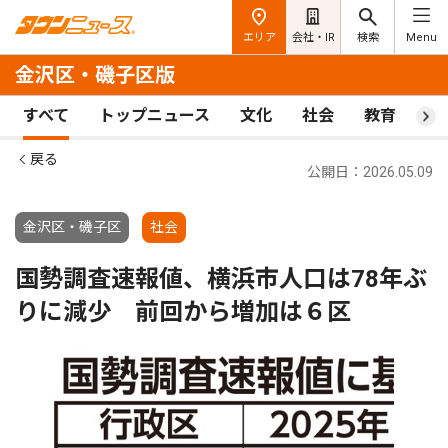
エリア
会社・IR
検索
Menu
金沢区・磯子区版
すべて
トップニュース
文化
社会
教育
ス
戻る
公開日：2026.05.09
金沢区・磯子区
社会
国勢調査速報値、横浜市人口は78年ぶ
りに減少 前回から増加は６区