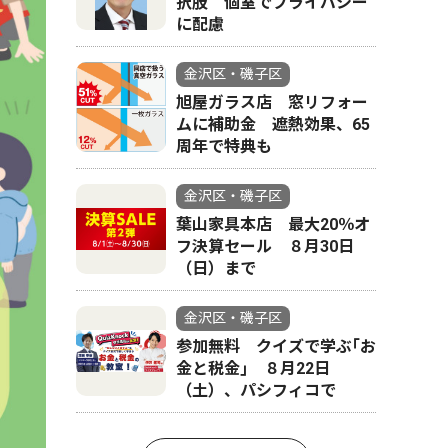
択肢 個室でプライバシー
に配慮
金沢区・磯子区
旭屋ガラス店 窓リフォー
ムに補助金 遮熱効果、65
周年で特典も
金沢区・磯子区
葉山家具本店 最大20％オ
フ決算セール ８月30日
（日）まで
金沢区・磯子区
参加無料 クイズで学ぶ｢お
金と税金｣ ８月22日
（土）、パシフィコで