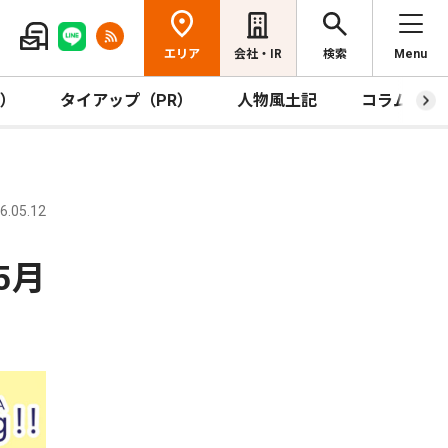
エリア
会社・IR
検索
Menu
R）
タイアップ（PR）
人物風土記
コラム
.05.12
5月