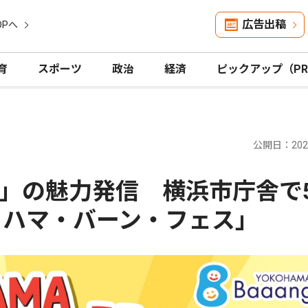
広告出稿
OPへ
育
スポーツ
政治
経済
ピックアップ（P
公開日：2026
」の魅力発信 横浜市庁舎で
コハマ・バーン・フェス」