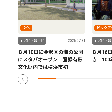
文化
ピックア
6.08.06
金沢区・磯子区
2026.07.31
金沢区・磯
来
８月10日に金沢区の海の公園
８月16
れ島
にスタバオープン 登録有形
寺 10
文化財内では横浜市初