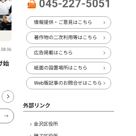
045-227-5051
情報提供・ご意見はこちら
トップニュース
社会
社会
著作物の二次利用等はこちら
.08.06
金沢区・磯子区
2026.08.06
金沢区・磯
広告掲載はこちら
け始
六浦で通学見守る90歳 無事
夏祭りに
紙面の設置場所はこちら
故を願い20年以上
レモホー
Web版記事のお問合せはこちら
外部リンク
金沢区役所