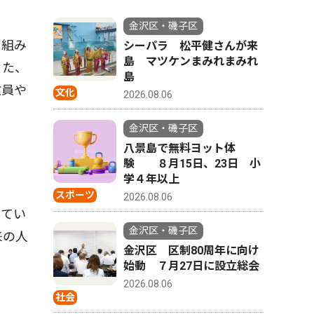
金沢区・磯子区
を組み
シーパラ 松平健さんが来
島 マツケンまみれまみれ
また、
島
教員や
文化
2026.08.06
金沢区・磯子区
八景島で無料ヨット体
験 ８月15日、23日 小
学４年以上
スポーツ
2026.08.06
してい
金沢区・磯子区
来の人
金沢区 区制80周年に向け
始動 ７月27日に設立総会
2026.08.06
社会