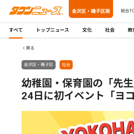
金沢区・磯子区版
総合T
すべて
トップニュース
文化
社会
教
戻る
金沢区・磯子区
社会
幼稚園・保育園の「先生
24日に初イベント「ヨ