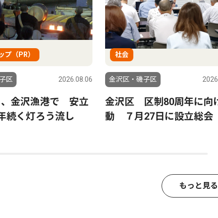
ップ（PR）
社会
子区
2026.08.06
金沢区・磯子区
2026
日、金沢漁港で 安立
金沢区 区制80周年に向
0年続く灯ろう流し
動 ７月27日に設立総会
もっと見る