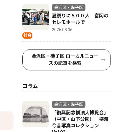
金沢区・磯子区
夏祭りに５００人 富岡の
セレモホールで
2026.08.06
社会
金沢区・磯子区 ローカルニュー
スの記事を検索
コラム
金沢区・磯子区
「復興記念横濱大博覧会」
（中区・山下公園） 横濱
今昔写真コレクション