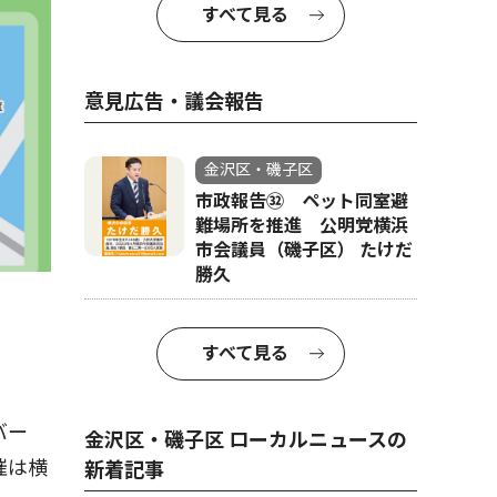
すべて見る
意見広告・議会報告
金沢区・磯子区
市政報告㉜ ペット同室避
難場所を推進 公明党横浜
市会議員（磯子区） たけだ
勝久
すべて見る
バー
金沢区・磯子区 ローカルニュースの
催は横
新着記事