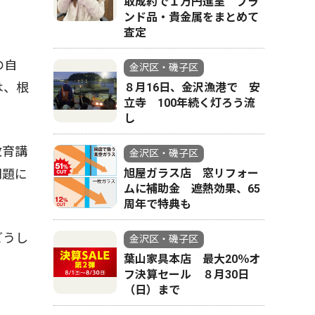
取成約で１万円進呈 ブラ
ンド品・貴金属をまとめて
査定
の自
金沢区・磯子区
は、根
８月16日、金沢漁港で 安
立寺 100年続く灯ろう流
し
教育講
金沢区・磯子区
旭屋ガラス店 窓リフォー
問題に
ムに補助金 遮熱効果、65
周年で特典も
どうし
金沢区・磯子区
葉山家具本店 最大20％オ
フ決算セール ８月30日
（日）まで