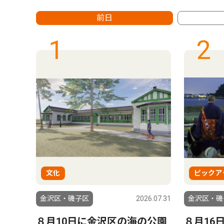
前日
1
2
文化
ピックア
6.08.06
金沢区・磯子区
2026.07.31
金沢区・磯
ハラ｣
８月10日に金沢区の海の公園
８月16