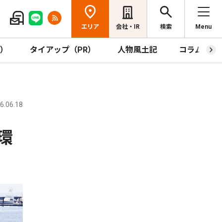
エリア
会社・IR
検索
Menu
R）
タイアップ（PR）
人物風土記
コラム
.06.18
環