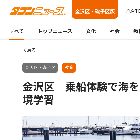
金沢区・磯子区版
総合T
すべて
トップニュース
文化
社会
教
戻る
金沢区・磯子区
教育
金沢区 乗船体験で海を
境学習