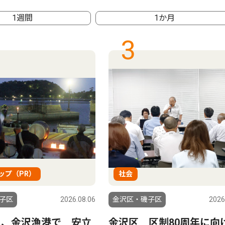
1週間
1か月
3
ップ（PR）
社会
子区
2026.08.06
金沢区・磯子区
2026
日、金沢漁港で 安立
金沢区 区制80周年に向