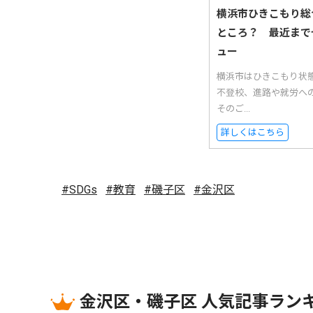
横浜市ひきこもり総
ところ？ 最近まで
ュー
横浜市はひきこもり状
不登校、進路や就労へ
そのご...
詳しくはこちら
#SDGs
#教育
#磯子区
#金沢区
金沢区・磯子区 人気記事ラン