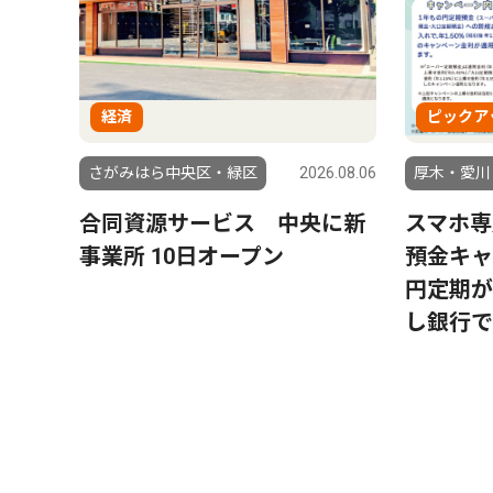
経済
ピックア
さがみはら中央区・緑区
2026.08.06
厚木・愛川
合同資源サービス 中央に新
スマホ専
事業所 10日オープン
預金キャ
円定期が
し銀行で