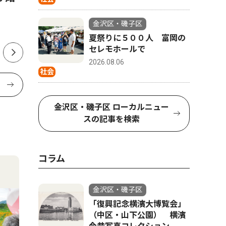
故を願い20年以上
レモホー
金沢区・磯子区
夏祭りに５００人 富岡の
セレモホールで
2026.08.06
社会
金沢区・磯子区 ローカルニュー
スの記事を検索
コラム
金沢区・磯子区
「復興記念横濱大博覧会」
（中区・山下公園） 横濱