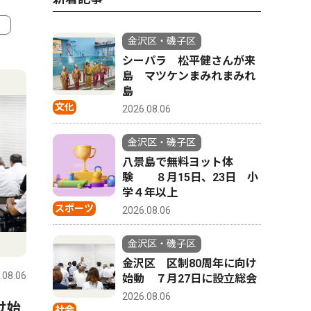
金沢区・磯子区
4
5
シーパラ 松平健さんが来
島 マツケンまみれまみれ
島
文化
2026.08.06
金沢区・磯子区
八景島で無料ヨット体
験 ８月15日、23日 小
学４年以上
スポーツ
2026.08.06
トップニュース
社会
社会
金沢区・磯子区
金沢区 区制80周年に向け
.08.06
金沢区・磯子区
2026.08.06
金沢区・磯
始動 ７月27日に設立総会
2026.08.06
け始
六浦で通学見守る90歳 無事
夏祭りに
社会