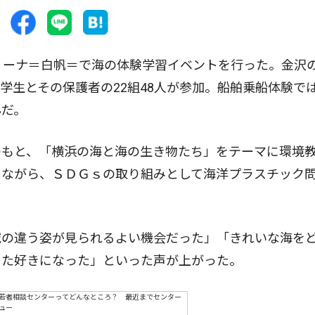
リーナ＝白帆＝で海の体験学習イベントを行った。金沢
学生とその保護者の22組48人が参加。船舶乗船体験で
んだ。
もと、「横浜の海と海の生き物たち」をテーマに環境
しながら、ＳＤＧｓの取り組みとして海洋プラスチック
の違う姿が見られるよい機会だった」「きれいな海を
また好きになった」といった声が上がった。