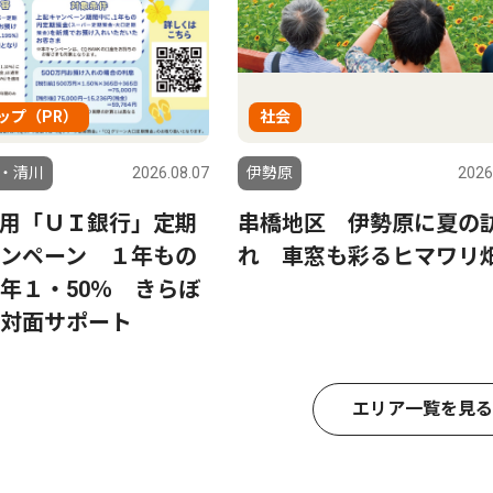
ップ（PR）
社会
・清川
2026.08.07
伊勢原
2026
用「ＵＩ銀行」定期
串橋地区 伊勢原に夏の
ンペーン １年もの
れ 車窓も彩るヒマワリ
年１・50％ きらぼ
対面サポート
エリア一覧を見る