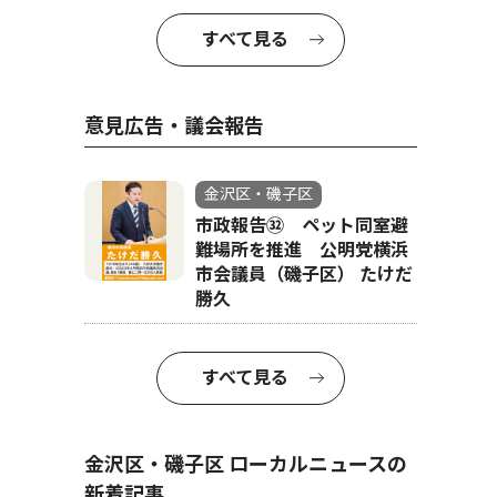
すべて見る
意見広告・議会報告
金沢区・磯子区
市政報告㉜ ペット同室避
難場所を推進 公明党横浜
市会議員（磯子区） たけだ
勝久
すべて見る
金沢区・磯子区 ローカルニュースの
新着記事