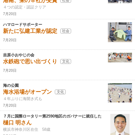
港南、栄の８社が受賞
社会
４つの認定・認証クリア
7月20日
ハマロードサポーター
新たに弘建工業が認定
社会
7月20日
吉原小おやじの会
水鉄砲で思い出づくり
文化
7月20日
海の公園
海水浴場がオープン
文化
４年ぶりに海開き式も
7月20日
７月に国際ロータリー第2590地区のガバナーに就任した
樋口 明さん
横浜市神奈川区在住 58歳