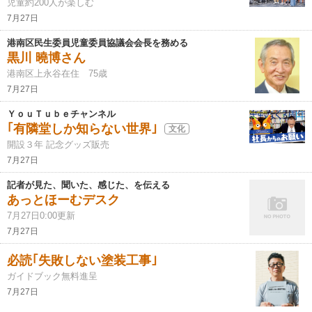
児童約200人が楽しむ
7月27日
港南区民生委員児童委員協議会会長を務める
黒川 曉博さん
港南区上永谷在住 75歳
7月27日
ＹｏｕＴｕｂｅチャンネル
｢有隣堂しか知らない世界｣
文化
開設３年 記念グッズ販売
7月27日
記者が見た、聞いた、感じた、を伝える
あっとほーむデスク
7月27日0:00更新
7月27日
必読｢失敗しない塗装工事｣
ガイドブック無料進呈
7月27日