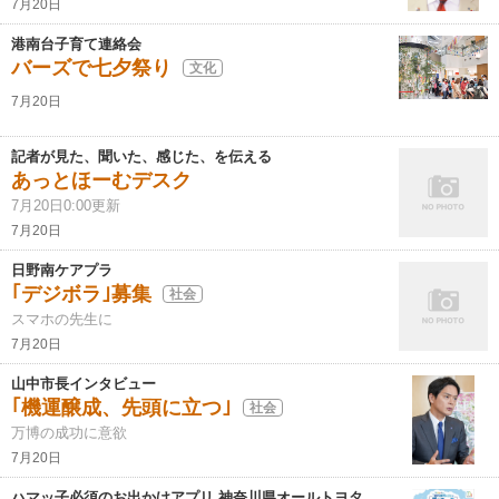
7月20日
港南台子育て連絡会
バーズで七夕祭り
文化
7月20日
記者が見た、聞いた、感じた、を伝える
あっとほーむデスク
7月20日0:00更新
7月20日
日野南ケアプラ
｢デジボラ｣募集
社会
スマホの先生に
7月20日
山中市長インタビュー
｢機運醸成、先頭に立つ｣
社会
万博の成功に意欲
7月20日
ハマッ子必須のお出かけアプリ 神奈川県オールトヨタ