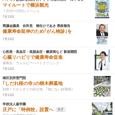
マイルートで横浜観光
７月15〜23日にイベント
7月13日
県議会議員 自民党 桐生ひであき 県政報告
健康寿命延伸のため｢がん検診｣を
7月13日
心疾患・高血圧・高脂血症・糖尿病など 新規開院
心臓リハビリで健康寿命促進
港南台 ウェルビーハートクリニック
7月13日
南区別所普門院
｢しだれ桜の寺｣の樹木葬墓地
別所ＩＣからすぐの好立地 ｢他にない好環境｣
7月13日
学校法人森学園
庄戸に「特例校」設置へ
教育