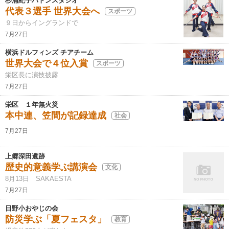
杉浦紀子バトンスタジオ
代表３選手 世界大会へ
スポーツ
９日からイングランドで
7月27日
横浜ドルフィンズ チアチーム
世界大会で４位入賞
スポーツ
栄区長に演技披露
7月27日
栄区 １年無火災
本中連、笠間が記録達成
社会
7月27日
上郷深田遺跡
歴史的意義学ぶ講演会
文化
8月13日 SAKAESTA
7月27日
日野小おやじの会
防災学ぶ「夏フェスタ」
教育