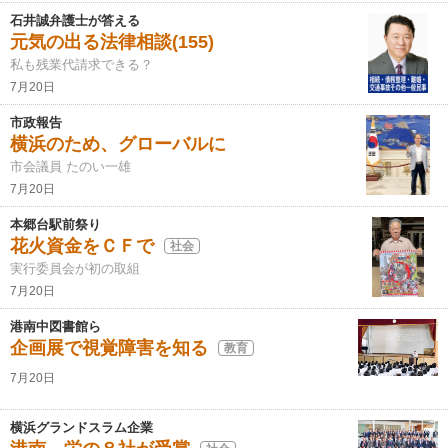
石井誠弁護士が答える
元気の出る法律相談(155)
私も残業代請求できる？
7月20日
市政報告
横浜のため、グローバルに
市会議員 たのい一雄
7月20日
本郷台駅前祭り
花火資金をＣＦで
社会
実行委員会が初の取組
7月20日
港南中図書館ら
企画展で視覚障害を知る
教育
7月20日
横浜グランドスラム企業