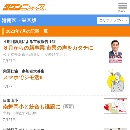
メニュ
港南区・栄区版
エリアトップへ
ー
2023年7月の記事一覧
４期目議員による市政報告 143
８月からの新事業 市民の声をカタチに
公明党横浜市会議員団 安西ひでとし
7月27日
栄区社協 参加者大募集
スマホでジモ活‼
7月27日
日限山小
南舞岡小と統合も議題に
教育
学校、地域で対話中
7月27日