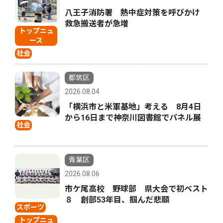
八王子消防署 熱中症対策を呼びかけ
救急搬送者が急増
トップニュ
ース
社会
都筑区
2026.08.04
「横浜市と米軍基地」考える 8月4日
から16日まで神奈川図書館でパネル展
社会
青葉区
2026.08.06
市ケ尾高校 野球部 県大会で初ベスト
８ 創部53年目、掴んだ悲願
スポーツ
トップニュ