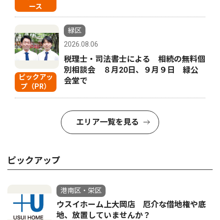
ース
緑区
2026.08.06
税理士・司法書士による 相続の無料個
別相談会 ８月20日、９月９日 緑公
ピックアッ
会堂で
プ（PR）
エリア一覧を見る
ピックアップ
港南区・栄区
ウスイホーム上大岡店 厄介な借地権や底
地、放置していませんか？