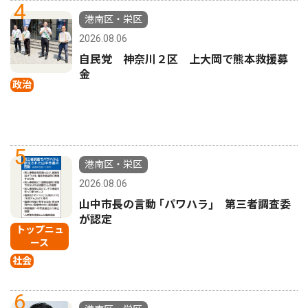
4
港南区・栄区
2026.08.06
自民党 神奈川２区 上大岡で熊本救援募
金
政治
5
港南区・栄区
2026.08.06
山中市長の言動 ｢パワハラ｣ 第三者調査委
が認定
トップニュ
ース
社会
6