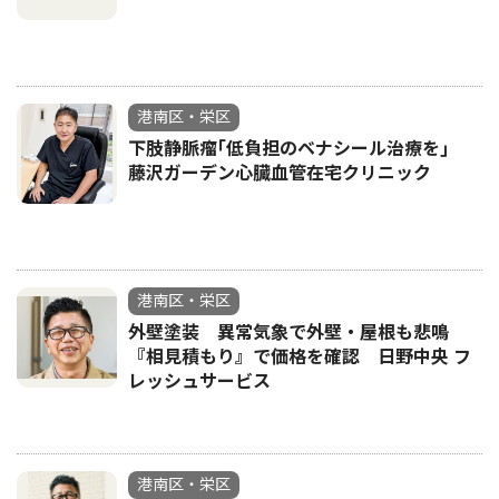
港南区・栄区
下肢静脈瘤｢低負担のベナシール治療を｣
藤沢ガーデン心臓血管在宅クリニック
港南区・栄区
外壁塗装 異常気象で外壁・屋根も悲鳴
『相見積もり』で価格を確認 日野中央 フ
レッシュサービス
港南区・栄区