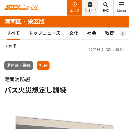
エリア
会社・IR
検索
Menu
港南区・栄区版
すべて
トップニュース
文化
社会
教育
ス
戻る
公開日：2025.03.20
港南区・栄区
社会
港南消防署
バス火災想定し訓練