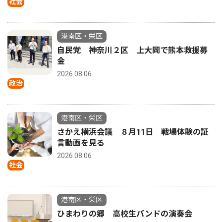
社会
港南区・栄区
自民党 神奈川２区 上大岡で熊本救援募
金
2026.08.06
政治
港南区・栄区
さかえ横浜会議 ８月11日 戦場体験の証
言動画を見る
2026.08.06
社会
港南区・栄区
ひまわりの郷 高校生バンドの演奏会