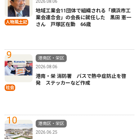
2026.08.06
地域工業会11団体で組織される「横浜市工
業会連合会」の会長に就任した 黒田 憲一
人物風土記
さん 戸塚区在勤 66歳
9
港南区・栄区
2026.08.06
港南・栄 消防署 バスで熱中症防止を啓
発 ステッカーなど作成
社会
10
港南区・栄区
2026.06.25