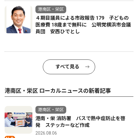
港南区・栄区
４期目議員による市政報告 179 子どもの
医療費 18歳まで無料に 公明党横浜市会議
員団 安西ひでとし
すべて見る
港南区・栄区 ローカルニュースの新着記事
港南区・栄区
港南・栄 消防署 バスで熱中症防止を啓
発 ステッカーなど作成
2026.08.06