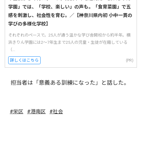
学園」では、「学校、楽しい」の声も。「食育菜園」で五
感を刺激し、社会性を育む。／【神奈川県内初 小中一貫の
学びの多様化学校】
それぞれのペースで。25人が通う温かな学び舎開校から約半年。横
浜きりん学園には2〜7年生まで25人の児童・生徒が在籍している
（...
詳しくはこちら
(PR)
担当者は「意義ある訓練になった」と話した。
#栄区
#港南区
#社会