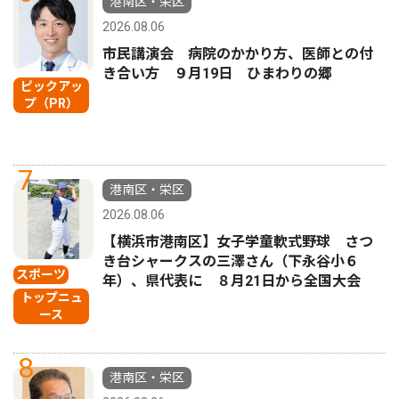
港南区・栄区
2026.08.06
市民講演会 病院のかかり方、医師との付
き合い方 ９月19日 ひまわりの郷
ピックアッ
プ（PR）
7
港南区・栄区
2026.08.06
【横浜市港南区】女子学童軟式野球 さつ
き台シャークスの三澤さん（下永谷小６
スポーツ
年）、県代表に ８月21日から全国大会
トップニュ
ース
8
港南区・栄区