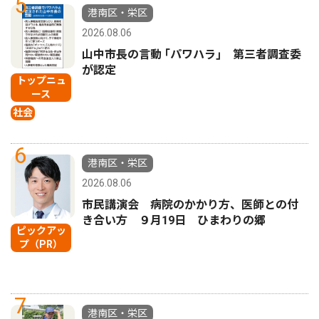
5
港南区・栄区
2026.08.06
山中市長の言動 ｢パワハラ｣ 第三者調査委
が認定
トップニュ
ース
社会
6
港南区・栄区
2026.08.06
市民講演会 病院のかかり方、医師との付
き合い方 ９月19日 ひまわりの郷
ピックアッ
プ（PR）
7
港南区・栄区