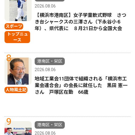
2026.08.06
【横浜市港南区】女子学童軟式野球 さつ
き台シャークスの三澤さん（下永谷小６
スポーツ
年）、県代表に ８月21日から全国大会
トップニュ
ース
8
港南区・栄区
2026.08.06
地域工業会11団体で組織される「横浜市工
業会連合会」の会長に就任した 黒田 憲一
人物風土記
さん 戸塚区在勤 66歳
9
港南区・栄区
2026.08.06