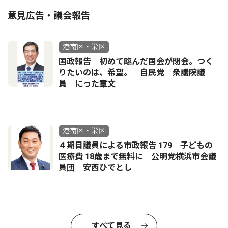
意見広告・議会報告
港南区・栄区
国政報告 初めて臨んだ国会が閉会。つく
りたいのは、希望。 自民党 衆議院議
員 にった章文
港南区・栄区
４期目議員による市政報告 179 子どもの
医療費 18歳まで無料に 公明党横浜市会議
員団 安西ひでとし
すべて見る