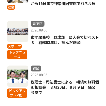
から16日まで神奈川図書館でパネル展
社会
青葉区
2026.08.06
市ケ尾高校 野球部 県大会で初ベスト
８ 創部53年目、掴んだ悲願
スポーツ
トップニュ
ース
緑区
2026.08.06
税理士・司法書士による 相続の無料個
別相談会 ８月20日、９月９日 緑公
ピックアッ
会堂で
プ（PR）