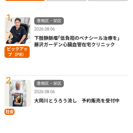
1
港南区・栄区
2026.08.06
下肢静脈瘤｢低負担のベナシール治療を｣
藤沢ガーデン心臓血管在宅クリニック
ピックアッ
プ（PR）
2
港南区・栄区
2026.08.06
大岡川とうろう流し 予約販売を受付中
社会