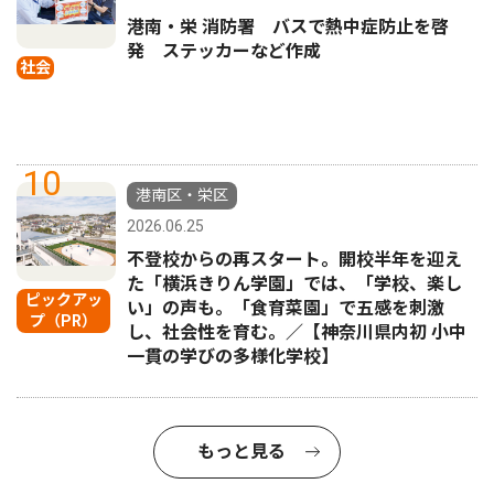
港南・栄 消防署 バスで熱中症防止を啓
発 ステッカーなど作成
社会
10
港南区・栄区
2026.06.25
不登校からの再スタート。開校半年を迎え
た「横浜きりん学園」では、「学校、楽し
ピックアッ
い」の声も。「食育菜園」で五感を刺激
プ（PR）
し、社会性を育む。／【神奈川県内初 小中
一貫の学びの多様化学校】
もっと見る