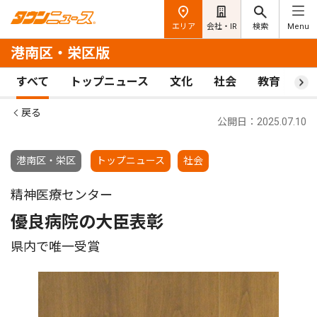
エリア
会社・IR
検索
Menu
港南区・栄区版
すべて
トップニュース
文化
社会
教育
ス
戻る
公開日：2025.07.10
港南区・栄区
トップニュース
社会
精神医療センター
優良病院の大臣表彰
県内で唯一受賞