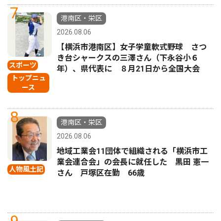
7
港南区・栄区
2026.08.06
【横浜市港南区】女子学童軟式野球 さつ
き台シャークスの三澤さん（下永谷小６
スポーツ
年）、県代表に ８月21日から全国大会
トップニュ
ース
8
港南区・栄区
2026.08.06
地域工業会11団体で組織される「横浜市工
業会連合会」の会長に就任した 黒田 憲一
人物風土記
さん 戸塚区在勤 66歳
9