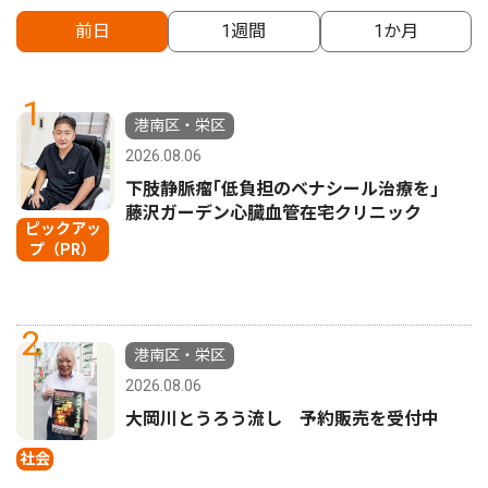
前日
1週間
1か月
1
港南区・栄区
2026.08.06
下肢静脈瘤｢低負担のベナシール治療を｣
藤沢ガーデン心臓血管在宅クリニック
ピックアッ
プ（PR）
2
港南区・栄区
2026.08.06
大岡川とうろう流し 予約販売を受付中
社会