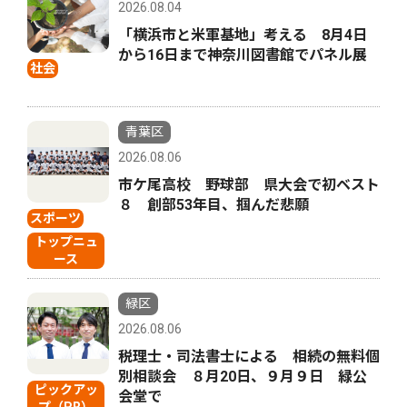
2026.08.04
「横浜市と米軍基地」考える 8月4日
から16日まで神奈川図書館でパネル展
社会
青葉区
2026.08.06
市ケ尾高校 野球部 県大会で初ベスト
８ 創部53年目、掴んだ悲願
スポーツ
トップニュ
ース
緑区
2026.08.06
税理士・司法書士による 相続の無料個
別相談会 ８月20日、９月９日 緑公
ピックアッ
会堂で
プ（PR）