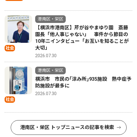
港南区・栄区
【横浜市港南区】芹が谷やまゆり園 斎藤
園長「他人事じゃない」 事件から節目の
10年ニインタビュー「お互いを知ることが
大切」
社会
2026.07.30
港南区・栄区
横浜市 市民の｢涼み所｣935施設 熱中症予
防施設が最多に
2026.07.30
社会
港南区・栄区 トップニュースの記事を検索