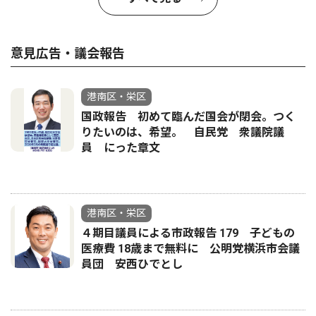
意見広告・議会報告
港南区・栄区
国政報告 初めて臨んだ国会が閉会。つく
りたいのは、希望。 自民党 衆議院議
員 にった章文
港南区・栄区
４期目議員による市政報告 179 子どもの
医療費 18歳まで無料に 公明党横浜市会議
員団 安西ひでとし