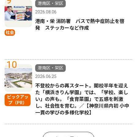
港南区・栄区
2026.08.06
港南・栄 消防署 バスで熱中症防止を啓
発 ステッカーなど作成
社会
10
港南区・栄区
2026.06.25
不登校からの再スタート。開校半年を迎え
た「横浜きりん学園」では、「学校、楽し
ピックアッ
い」の声も。「食育菜園」で五感を刺激
プ（PR）
し、社会性を育む。／【神奈川県内初 小中
一貫の学びの多様化学校】