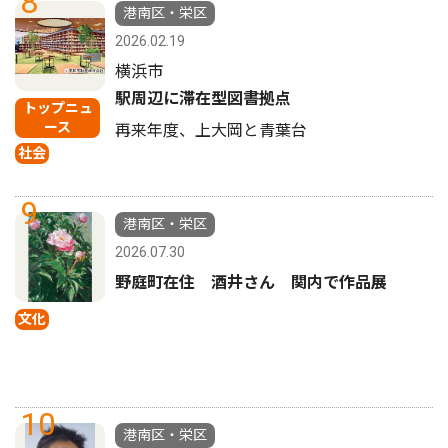
8
港南区・栄区
2026.02.19
横浜市
駅周辺に滞在型図書拠点
トップニュ
ース
再来年度、上大岡と青葉台
社会
9
港南区・栄区
2026.07.30
野庭町在住 酒井さん 関内で作品展
文化
10
港南区・栄区