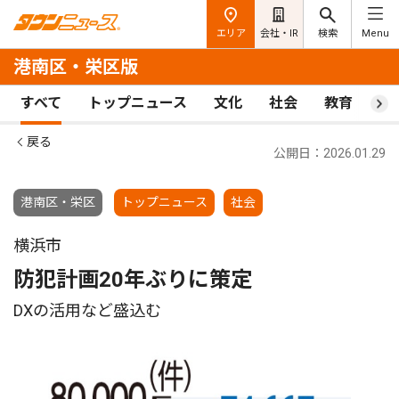
エリア
会社・IR
検索
Menu
港南区・栄区版
すべて
トップニュース
文化
社会
教育
ス
戻る
公開日：2026.01.29
港南区・栄区
トップニュース
社会
横浜市
防犯計画20年ぶりに策定
DXの活用など盛込む