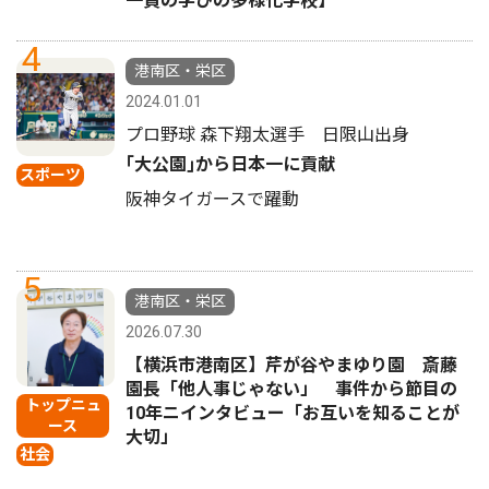
一貫の学びの多様化学校】
4
港南区・栄区
2024.01.01
プロ野球 森下翔太選手 日限山出身
｢大公園｣から日本一に貢献
スポーツ
阪神タイガースで躍動
5
港南区・栄区
2026.07.30
【横浜市港南区】芹が谷やまゆり園 斎藤
園長「他人事じゃない」 事件から節目の
トップニュ
10年ニインタビュー「お互いを知ることが
ース
大切」
社会