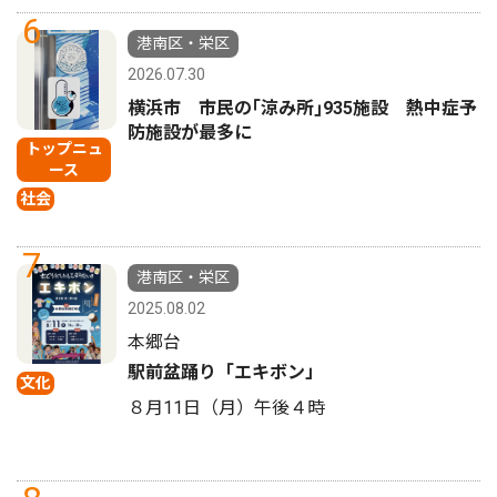
6
港南区・栄区
2026.07.30
横浜市 市民の｢涼み所｣935施設 熱中症予
防施設が最多に
トップニュ
ース
社会
7
港南区・栄区
2025.08.02
本郷台
駅前盆踊り「エキボン」
文化
８月11日（月）午後４時