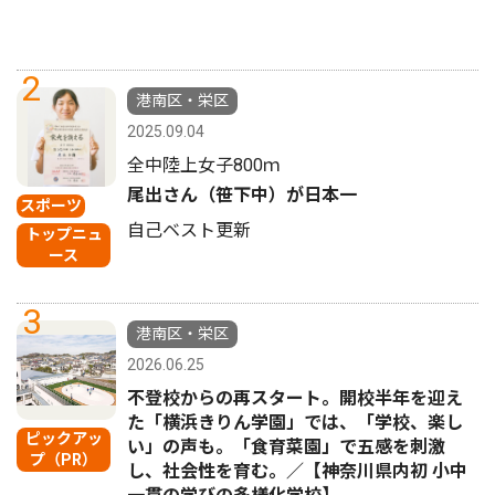
2
港南区・栄区
2025.09.04
全中陸上女子800ｍ
尾出さん（笹下中）が日本一
スポーツ
自己ベスト更新
トップニュ
ース
3
港南区・栄区
2026.06.25
不登校からの再スタート。開校半年を迎え
た「横浜きりん学園」では、「学校、楽し
ピックアッ
い」の声も。「食育菜園」で五感を刺激
プ（PR）
し、社会性を育む。／【神奈川県内初 小中