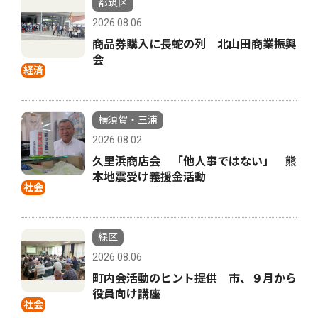
都筑区
2026.08.06
商品券購入に長蛇の列 北山田商業振興
会
経済
横須賀・三浦
2026.08.02
久里浜商店会 「他人事ではない」 熊
本地震受け義援金活動
社会
緑区
2026.08.06
町内会活動のヒント提供 市、９月から
役員向け講座
社会