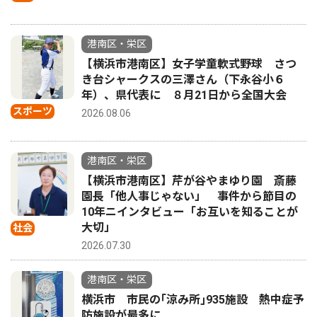
港南区・栄区
【横浜市港南区】女子学童軟式野球 さつ
き台シャークスの三澤さん（下永谷小６
年）、県代表に ８月21日から全国大会
スポーツ
2026.08.06
港南区・栄区
【横浜市港南区】芹が谷やまゆり園 斎藤
園長「他人事じゃない」 事件から節目の
10年ニインタビュー「お互いを知ることが
大切」
社会
2026.07.30
港南区・栄区
横浜市 市民の｢涼み所｣935施設 熱中症予
防施設が最多に