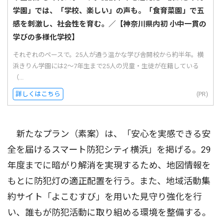
学園」では、「学校、楽しい」の声も。「食育菜園」で五
感を刺激し、社会性を育む。／【神奈川県内初 小中一貫の
学びの多様化学校】
それぞれのペースで。25人が通う温かな学び舎開校から約半年。横
浜きりん学園には2〜7年生まで25人の児童・生徒が在籍している
（...
詳しくはこちら
(PR)
新たなプラン（素案）は、「安心を実感できる安
全を届けるスマート防犯シティ横浜」を掲げる。29
年度までに暗がり解消を実現するため、地図情報を
もとに防犯灯の適正配置を行う。また、地域活動集
約サイト「よこむすび」を用いた見守り強化を行
い、誰もが防犯活動に取り組める環境を整備する。