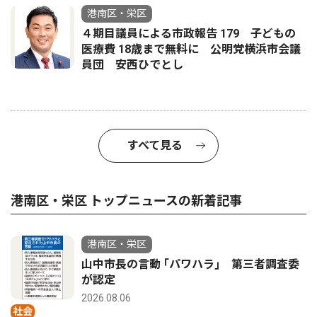
港南区・栄区
４期目議員による市政報告 179 子どもの
医療費 18歳まで無料に 公明党横浜市会議
員団 安西ひでとし
すべて見る
港南区・栄区 トップニュースの新着記事
港南区・栄区
山中市長の言動 ｢パワハラ｣ 第三者調査委
が認定
2026.08.06
社会