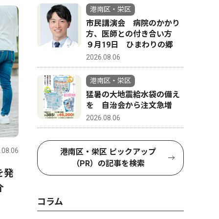
4
5
港南区・栄区
市民講演会 病院のかかり
方、医師との付き合い方
９月19日 ひまわりの郷
2026.08.06
港南区・栄区
猛暑の大地震給水袋の備え
を 自治会から注文急増
2026.08.06
政治
トップニ
.08.06
港南区・栄区
2026.08.06
港南区・栄
港南区・栄区 ピックアップ
（PR）の記事を検索
を発
自民党 神奈川２区 上大岡
山中市長
介
で熊本救援募金
第三者調
コラム