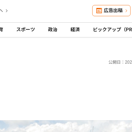
広告出稿
へ
育
スポーツ
政治
経済
ピックアップ（P
公開日：2025