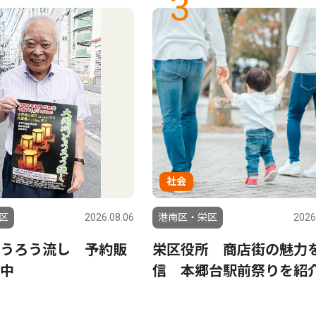
3
社会
区
2026.08.06
港南区・栄区
2026
うろう流し 予約販
栄区役所 商店街の魅力
中
信 本郷台駅前祭りを紹