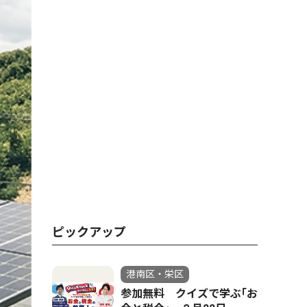
ピックアップ
港南区・栄区
参加無料 クイズで学ぶ｢お