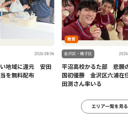
教育
2026.08.06
金沢区・磯子区
2026
い地域に還元 安田
平沼高校かるた部 悲願
当を無料配布
国初優勝 金沢区六浦在
田渕さん率いる
エリア一覧を見る