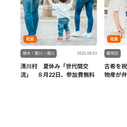
社会
社会
厚木・愛川・清川
2026.08.03
都筑区
清川村 夏休み「世代間交
古希を祝
流」 ８月22日、参加費無料
物産が弁