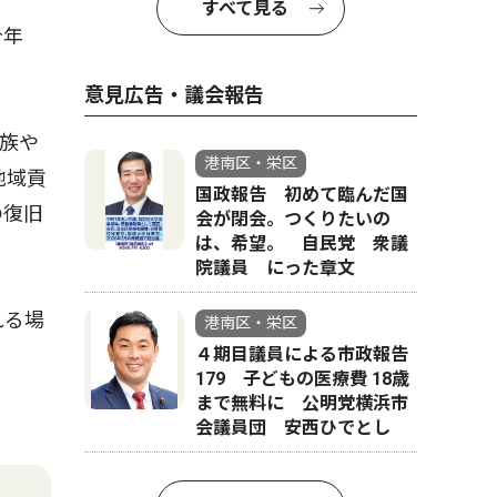
すべて見る
今年
意見広告・議会報告
族や
港南区・栄区
地域貢
国政報告 初めて臨んだ国
の復旧
会が閉会。つくりたいの
は、希望。 自民党 衆議
院議員 にった章文
れる場
港南区・栄区
４期目議員による市政報告
179 子どもの医療費 18歳
まで無料に 公明党横浜市
会議員団 安西ひでとし