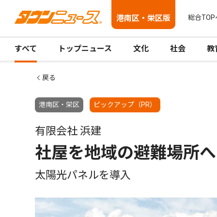
港南区・栄区版
総合TOP
すべて
トップニュース
文化
社会
教
戻る
港南区・栄区
ピックアップ（PR）
有限会社 浜建
社屋を地域の避難場所へ
太陽光パネルを導入