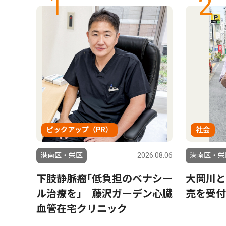
1
2
ピックアップ（PR）
社会
6.08.06
港南区・栄区
2026.08.06
港南区・栄
織され
下肢静脈瘤｢低負担のベナシー
大岡川と
」の
ル治療を｣ 藤沢ガーデン心臓
売を受付
憲一さ
血管在宅クリニック