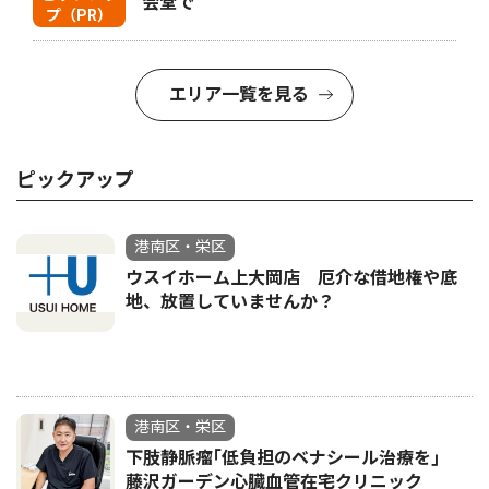
会堂で
プ（PR）
エリア一覧を見る
ピックアップ
港南区・栄区
ウスイホーム上大岡店 厄介な借地権や底
地、放置していませんか？
港南区・栄区
下肢静脈瘤｢低負担のベナシール治療を｣
藤沢ガーデン心臓血管在宅クリニック