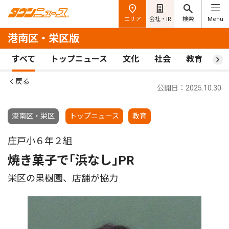
エリア
会社・IR
検索
Menu
港南区・栄区版
すべて
トップニュース
文化
社会
教育
ス
戻る
公開日：2025.10.30
港南区・栄区
トップニュース
教育
庄戸小６年２組
焼き菓子で｢浜なし｣PR
栄区の果樹園、店舗が協力