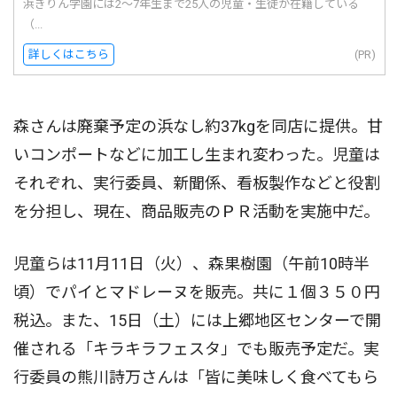
浜きりん学園には2〜7年生まで25人の児童・生徒が在籍している
（...
詳しくはこちら
(PR)
森さんは廃棄予定の浜なし約37kgを同店に提供。甘
いコンポートなどに加工し生まれ変わった。児童は
それぞれ、実行委員、新聞係、看板製作などと役割
を分担し、現在、商品販売のＰＲ活動を実施中だ。
児童らは11月11日（火）、森果樹園（午前10時半
頃）でパイとマドレーヌを販売。共に１個３５０円
税込。また、15日（土）には上郷地区センターで開
催される「キラキラフェスタ」でも販売予定だ。実
行委員の熊川詩万さんは「皆に美味しく食べてもら