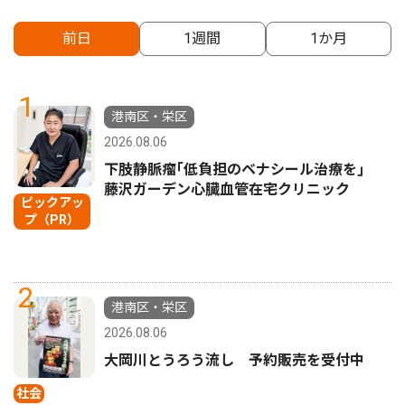
前日
1週間
1か月
1
港南区・栄区
2026.08.06
下肢静脈瘤｢低負担のベナシール治療を｣
藤沢ガーデン心臓血管在宅クリニック
ピックアッ
プ（PR）
2
港南区・栄区
2026.08.06
大岡川とうろう流し 予約販売を受付中
社会