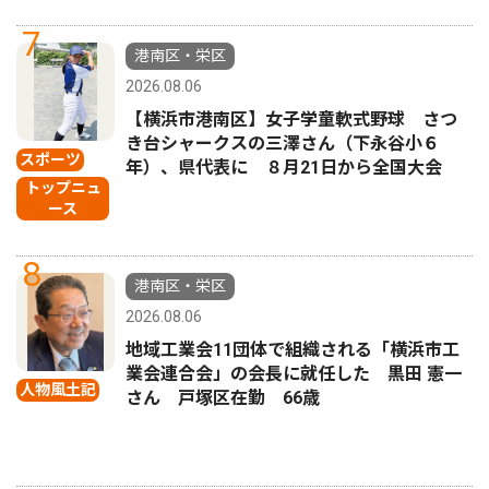
7
港南区・栄区
2026.08.06
【横浜市港南区】女子学童軟式野球 さつ
き台シャークスの三澤さん（下永谷小６
スポーツ
年）、県代表に ８月21日から全国大会
トップニュ
ース
8
港南区・栄区
2026.08.06
地域工業会11団体で組織される「横浜市工
業会連合会」の会長に就任した 黒田 憲一
人物風土記
さん 戸塚区在勤 66歳