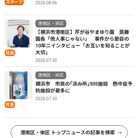
スポーツ
2026.08.06
港南区・栄区
【横浜市港南区】芹が谷やまゆり園 斎藤
園長「他人事じゃない」 事件から節目の
10年ニインタビュー「お互いを知ることが
大切」
社会
2026.07.30
港南区・栄区
横浜市 市民の｢涼み所｣935施設 熱中症予
防施設が最多に
2026.07.30
社会
港南区・栄区 トップニュースの記事を検索