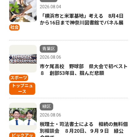
2026.08.04
「横浜市と米軍基地」考える 8月4日
から16日まで神奈川図書館でパネル展
社会
青葉区
2026.08.06
市ケ尾高校 野球部 県大会で初ベスト
８ 創部53年目、掴んだ悲願
スポーツ
トップニュ
ース
緑区
2026.08.06
税理士・司法書士による 相続の無料個
別相談会 ８月20日、９月９日 緑公
ピックアッ