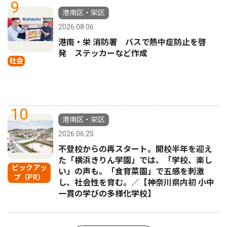
9
港南区・栄区
2026.08.06
港南・栄 消防署 バスで熱中症防止を啓
発 ステッカーなど作成
社会
10
港南区・栄区
2026.06.25
不登校からの再スタート。開校半年を迎え
た「横浜きりん学園」では、「学校、楽し
ピックアッ
い」の声も。「食育菜園」で五感を刺激
プ（PR）
し、社会性を育む。／【神奈川県内初 小中
一貫の学びの多様化学校】