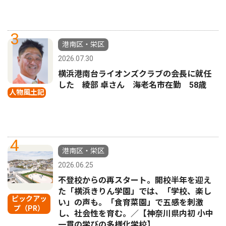
3
港南区・栄区
2026.07.30
横浜港南台ライオンズクラブの会長に就任
した 綾部 卓さん 海老名市在勤 58歳
人物風土記
4
港南区・栄区
2026.06.25
不登校からの再スタート。開校半年を迎え
た「横浜きりん学園」では、「学校、楽し
ピックアッ
い」の声も。「食育菜園」で五感を刺激
プ（PR）
し、社会性を育む。／【神奈川県内初 小中
一貫の学びの多様化学校】