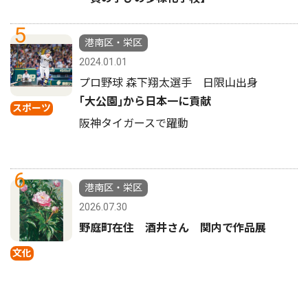
5
港南区・栄区
2024.01.01
プロ野球 森下翔太選手 日限山出身
｢大公園｣から日本一に貢献
スポーツ
阪神タイガースで躍動
6
港南区・栄区
2026.07.30
野庭町在住 酒井さん 関内で作品展
文化