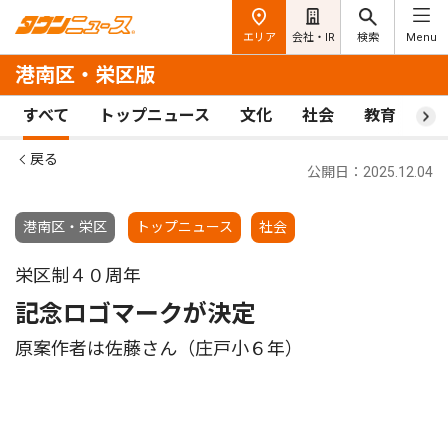
エリア
会社・IR
検索
Menu
港南区・栄区版
すべて
トップニュース
文化
社会
教育
ス
戻る
公開日：2025.12.04
港南区・栄区
トップニュース
社会
栄区制４０周年
記念ロゴマークが決定
原案作者は佐藤さん（庄戸小６年）