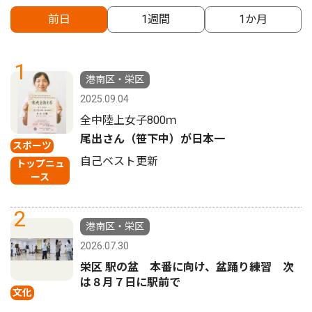
前日
1週間
1か月
1
港南区・栄区
2025.09.04
全中陸上女子800ｍ
尾出さん（笹下中）が日本一
スポーツ
自己ベスト更新
トップニュ
ース
2
港南区・栄区
2026.07.30
栄区 駅の盆 本番に向け、盆踊り練習 次
は８月７日に駅前で
文化