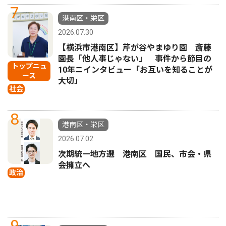
7
港南区・栄区
2026.07.30
【横浜市港南区】芹が谷やまゆり園 斎藤
園長「他人事じゃない」 事件から節目の
トップニュ
10年ニインタビュー「お互いを知ることが
ース
大切」
社会
8
港南区・栄区
2026.07.02
次期統一地方選 港南区 国民、市会・県
会擁立へ
政治
9