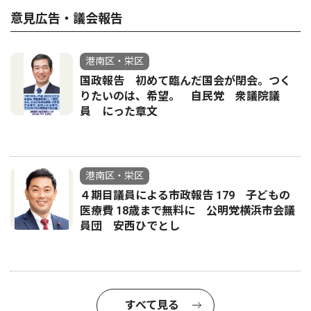
意見広告・議会報告
港南区・栄区
国政報告 初めて臨んだ国会が閉会。つく
りたいのは、希望。 自民党 衆議院議
員 にった章文
港南区・栄区
４期目議員による市政報告 179 子どもの
医療費 18歳まで無料に 公明党横浜市会議
員団 安西ひでとし
すべて見る