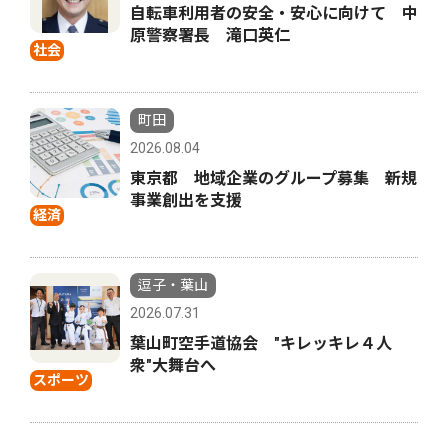
自転車利用者の安全・安心に向けて 中
原警察署長 滝口英仁
社会
町田
2026.08.04
東京都 地域企業のグループ募集 新規
事業創出を支援
経済
逗子・葉山
2026.07.31
葉山町空手道協会 "キレッキレ４人
衆"大舞台へ
スポーツ