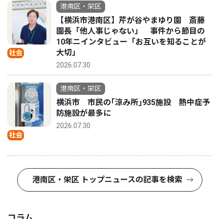
港南区・栄区
【横浜市港南区】芹が谷やまゆり園 斎藤
園長「他人事じゃない」 事件から節目の
10年ニインタビュー「お互いを知ることが
大切」
社会
2026.07.30
港南区・栄区
横浜市 市民の｢涼み所｣935施設 熱中症予
防施設が最多に
2026.07.30
社会
港南区・栄区 トップニュースの記事を検索
コラム