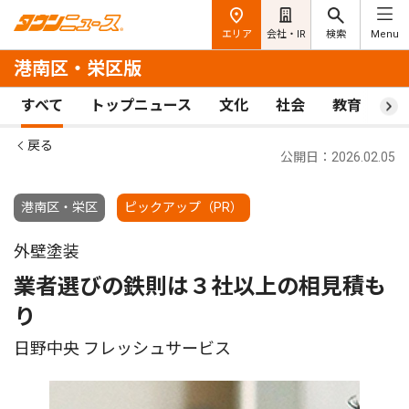
エリア
会社・IR
検索
Menu
港南区・栄区版
すべて
トップニュース
文化
社会
教育
ス
戻る
公開日：2026.02.05
港南区・栄区
ピックアップ（PR）
外壁塗装
業者選びの鉄則は３社以上の相見積も
り
日野中央 フレッシュサービス