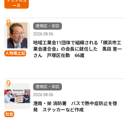
トップニュ
ース
8
港南区・栄区
2026.08.06
地域工業会11団体で組織される「横浜市工
業会連合会」の会長に就任した 黒田 憲一
人物風土記
さん 戸塚区在勤 66歳
9
港南区・栄区
2026.08.06
港南・栄 消防署 バスで熱中症防止を啓
発 ステッカーなど作成
社会