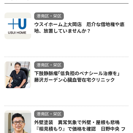
港南区・栄区
ウスイホーム上大岡店 厄介な借地権や底
地、放置していませんか？
港南区・栄区
下肢静脈瘤｢低負担のベナシール治療を｣
藤沢ガーデン心臓血管在宅クリニック
港南区・栄区
外壁塗装 異常気象で外壁・屋根も悲鳴
『相見積もり』で価格を確認 日野中央 フ