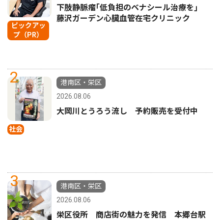
下肢静脈瘤｢低負担のベナシール治療を｣
藤沢ガーデン心臓血管在宅クリニック
ピックアッ
プ（PR）
2
港南区・栄区
2026.08.06
大岡川とうろう流し 予約販売を受付中
社会
3
港南区・栄区
2026.08.06
栄区役所 商店街の魅力を発信 本郷台駅