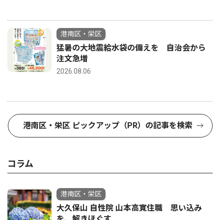
港南区・栄区
猛暑の大地震給水袋の備えを 自治会から
注文急増
2026.08.06
港南区・栄区 ピックアップ（PR）の記事を検索
コラム
港南区・栄区
大久保山 自性院 山本高寛住職 思い込み
を、解きほぐす