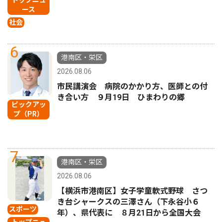
トップニュ
ース
社会
6
港南区・栄区
2026.08.06
市民講演会 病院のかかり方、医師との付
き合い方 ９月19日 ひまわりの郷
ピックアッ
プ（PR）
7
港南区・栄区
2026.08.06
【横浜市港南区】女子学童軟式野球 さつ
き台シャークスの三澤さん（下永谷小６
スポーツ
年）、県代表に ８月21日から全国大会