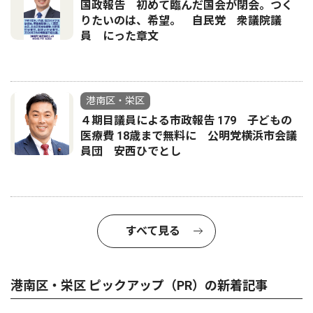
国政報告 初めて臨んだ国会が閉会。つく
りたいのは、希望。 自民党 衆議院議
員 にった章文
港南区・栄区
４期目議員による市政報告 179 子どもの
医療費 18歳まで無料に 公明党横浜市会議
員団 安西ひでとし
すべて見る
港南区・栄区 ピックアップ（PR）の新着記事