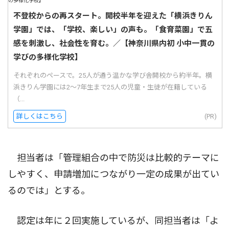
不登校からの再スタート。開校半年を迎えた「横浜きりん
学園」では、「学校、楽しい」の声も。「食育菜園」で五
感を刺激し、社会性を育む。／【神奈川県内初 小中一貫の
学びの多様化学校】
それぞれのペースで。25人が通う温かな学び舎開校から約半年。横
浜きりん学園には2〜7年生まで25人の児童・生徒が在籍している
（...
詳しくはこちら
(PR)
担当者は「管理組合の中で防災は比較的テーマに
しやすく、申請増加につながり一定の成果が出てい
るのでは」とする。
認定は年に２回実施しているが、同担当者は「よ