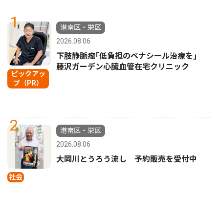
1
港南区・栄区
2026.08.06
下肢静脈瘤｢低負担のベナシール治療を｣
藤沢ガーデン心臓血管在宅クリニック
ピックアッ
プ（PR）
2
港南区・栄区
2026.08.06
大岡川とうろう流し 予約販売を受付中
社会