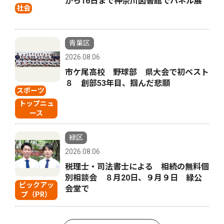
から16日まで神奈川図書館でパネル展
社会
青葉区
2026.08.06
市ケ尾高校 野球部 県大会で初ベスト
８ 創部53年目、掴んだ悲願
スポーツ
トップニュ
ース
緑区
2026.08.06
税理士・司法書士による 相続の無料個
別相談会 ８月20日、９月９日 緑公
ピックアッ
会堂で
プ（PR）