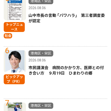
港南区・栄区
2026.08.06
山中市長の言動 ｢パワハラ｣ 第三者調査委
が認定
トップニュ
ース
社会
6
港南区・栄区
2026.08.06
市民講演会 病院のかかり方、医師との付
き合い方 ９月19日 ひまわりの郷
ピックアッ
プ（PR）
7
港南区・栄区