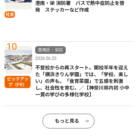
港南・栄 消防署 バスで熱中症防止を啓
発 ステッカーなど作成
社会
10
港南区・栄区
2026.06.25
不登校からの再スタート。開校半年を迎え
た「横浜きりん学園」では、「学校、楽し
ピックアッ
い」の声も。「食育菜園」で五感を刺激
プ（PR）
し、社会性を育む。／【神奈川県内初 小中
一貫の学びの多様化学校】
もっと見る