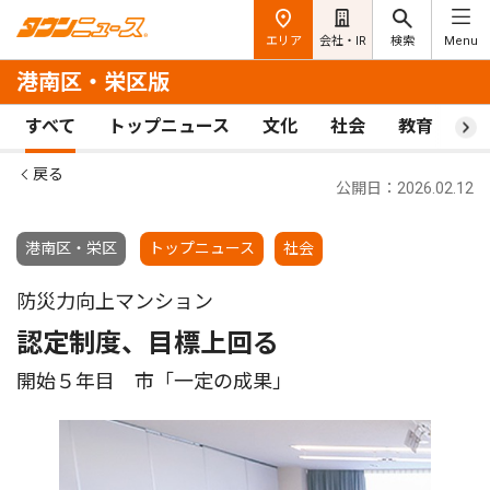
エリア
会社・IR
検索
Menu
港南区・栄区版
すべて
トップニュース
文化
社会
教育
ス
戻る
公開日：2026.02.12
港南区・栄区
トップニュース
社会
防災力向上マンション
認定制度、目標上回る
開始５年目 市「一定の成果」