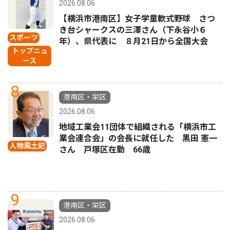
2026.08.06
【横浜市港南区】女子学童軟式野球 さつ
き台シャークスの三澤さん（下永谷小６
スポーツ
年）、県代表に ８月21日から全国大会
トップニュ
ース
8
港南区・栄区
2026.08.06
地域工業会11団体で組織される「横浜市工
業会連合会」の会長に就任した 黒田 憲一
人物風土記
さん 戸塚区在勤 66歳
9
港南区・栄区
2026.08.06