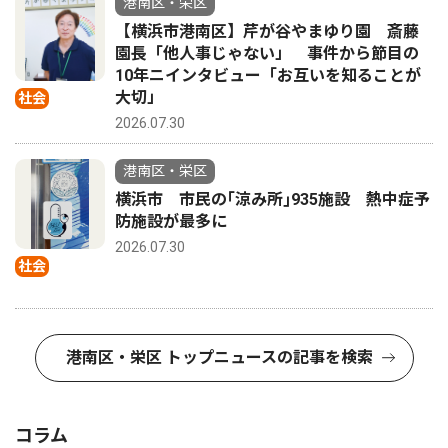
港南区・栄区
【横浜市港南区】芹が谷やまゆり園 斎藤
園長「他人事じゃない」 事件から節目の
10年ニインタビュー「お互いを知ることが
大切」
社会
2026.07.30
港南区・栄区
横浜市 市民の｢涼み所｣935施設 熱中症予
防施設が最多に
2026.07.30
社会
港南区・栄区 トップニュースの記事を検索
コラム