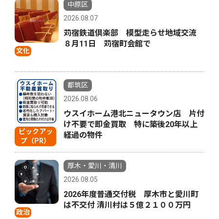
中原区
2026.08.07
苅宿鉄道倶楽部 模型走らせ地域交流
８月11日 苅宿町会館で
文化
都筑区
2026.08.06
ウスイホーム港北ニュータウン店 片付
け不要で即金買取 特に築後20年以上
ピックアッ
経過の物件
プ（PR）
厚木・愛川・清川
2026.08.05
2026年度普通交付税 厚木市と愛川町
は不交付 清川村は５億２１００万円
政治