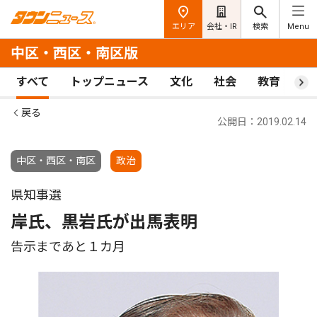
エリア
会社・IR
検索
Menu
中区・西区・南区版
すべて
トップニュース
文化
社会
教育
ス
戻る
公開日：2019.02.14
中区・西区・南区
政治
県知事選
岸氏、黒岩氏が出馬表明
告示まであと１カ月