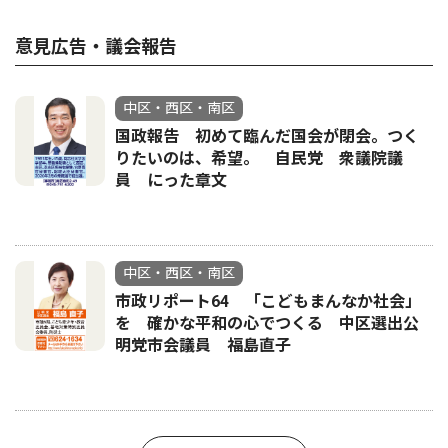
意見広告・議会報告
中区・西区・南区
国政報告 初めて臨んだ国会が閉会。つく
りたいのは、希望。 自民党 衆議院議
員 にった章文
中区・西区・南区
市政リポート64 「こどもまんなか社会」
を 確かな平和の心でつくる 中区選出公
明党市会議員 福島直子