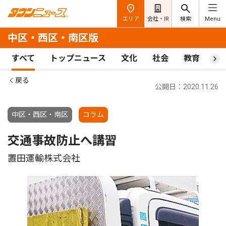
エリア
会社・IR
検索
Menu
中区・西区・南区版
すべて
トップニュース
文化
社会
教育
ス
戻る
公開日：2020.11.26
中区・西区・南区
コラム
交通事故防止へ講習
置田運輸株式会社