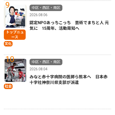
9
中区・西区・南区
2026.08.06
認定NPOあっちこっち 芸術でまちと人 元
気に 15周年、活動周知へ
トップニュ
ース
文化
10
中区・西区・南区
2026.08.04
みなと赤十字病院の医師ら熊本へ 日本赤
十字社神奈川県支部が派遣
社会