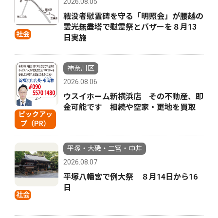
2026.08.05
戦没者慰霊碑を守る「明照会」が腰越の
霊光無盡塔で慰霊祭とバザーを８月13
社会
日実施
神奈川区
2026.08.06
ウスイホーム新横浜店 その不動産、即
金可能です 相続や空家・更地を買取
ピックアッ
プ（PR）
平塚・大磯・二宮・中井
2026.08.07
平塚八幡宮で例大祭 ８月14日から16
日
社会