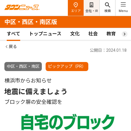
エリア
会社・IR
検索
Menu
中区・西区・南区版
すべて
トップニュース
文化
社会
教育
ス
戻る
公開日：2024.01.18
中区・西区・南区
ピックアップ（PR）
横浜市からお知らせ
地震に備えましょう
ブロック塀の安全確認を