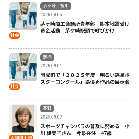
茅ヶ崎・寒川
2026.08.05
茅ヶ崎商工会議所青年部 熊本地震受け
募金活動 茅ケ崎駅頭で呼びかけ
社会
足柄
2026.08.01
開成町で「２０２５年度 明るい選挙ポ
スターコンクール」県優秀作品の展示会
社会
秦野
2026.08.07
スポーツチャンバラの普及に努める 小
川 絵美子さん 今泉在住 47歳
人物風土記