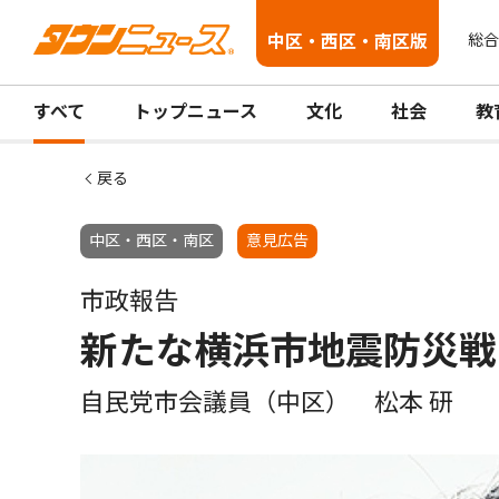
中区・西区・南区版
総合
すべて
トップニュース
文化
社会
教
戻る
中区・西区・南区
意見広告
市政報告
新たな横浜市地震防災戦
自民党市会議員（中区） 松本 研