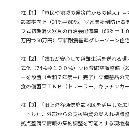
柱【1】「市民や地域の発災前からの備え」＝
設置率向上（31％⇒80％）▽家具転倒防止器
プ式初期消火器具の自治会配備率（63％⇒１
万円⇒50万円）▽新耐震基準グレーゾーン住
柱【2】「誰もが安心して避難生活を送れる環
式化（74％⇒１００％）▽体育館空調整備（
ーを設置（令和７年度中に完了）▽備蓄品の充
食の備蓄▽ＴＫＢ（トレーラー、キッチンカ
柱【3】「旧上瀬谷通信施設地区を活用した広
ートル）、外部からの支援物資の受入れ拠点
拠点整備▽情報の集約調整を可能とする現地