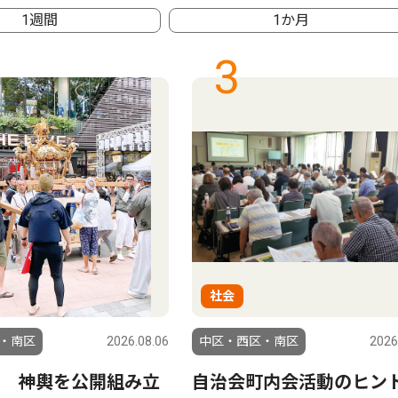
1週間
1か月
3
社会
・南区
2026.08.06
中区・西区・南区
2026
 神輿を公開組み立
自治会町内会活動のヒン