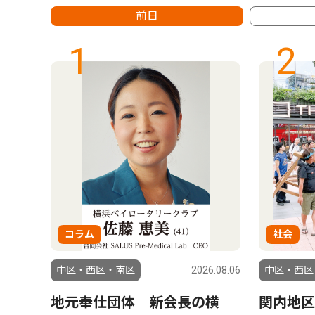
前日
1
2
コラム
社会
6.08.04
中区・西区・南区
2026.08.06
中区・西区
ら熊
地元奉仕団体 新会長の横
関内地区