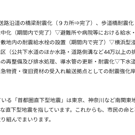
送路沿道の橋梁耐震化（９カ所⇒完了）、歩道橋耐震化（
電中化（期間内で完了）▽避難所や病院等における給水
所敷地内の耐震給水栓の設置（期間内で完了）▽横浜型
区（公共下水道のほか水路・道路側溝など44万以上の
場の再整備及び排水処理、導水管の更新・耐震化▽下水
緊急物資・復旧資材の受入れ輸送拠点としての耐震強化
ている「首都圏直下型地震」は東京、神奈川など南関東
な直下型地震を指しています。これからも、市民の命と
り組んでまいります。