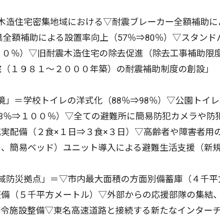
木造住宅密集地域における▽耐震ブレーカー全額補助に
具全額補助による設置率向上（57％⇒80％）▽スタンド
００％）▽旧耐震木造住宅の除去促進（除去工事補助限度
宅（１９８１〜２０００年築）の耐震補助制度の創設」
境」＝学校トイレの洋式化（88％⇒98％）▽公園トイ
23％⇒１００％）▽全ての避難所に簡易防犯カメラや防
実配備（２食×１日⇒３食×３日）▽高齢者や障害者用
ー、簡易ベッド）ユニット導入による避難生活支援（新
域防災拠点」＝▽市内最大面積の方面別備蓄庫（４千平
整備（５千平方メートル）▽外部からの応援部隊の集結
指令施設整備▽東名高速道路と接続する新たなインター