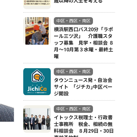
歳以降の人生を考える
中区・西区・南区
横浜駅西口バス20分「ラポ
ール三ツ沢」 介護職スタ
ッフ募集 見学・相談会 ８
月〜10月第３水曜・最終土
曜
中区・西区・南区
タウンニュース発・自治会
サイト ｢ジチカ｣中区ペー
ジ開設
中区・西区・南区
イトックス税理士・行政書
士事務所 税金、相続の無
料相談会 ８月29日・30日