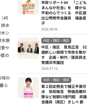
市政リポート64 「こども
まんなか社会」を 確かな
平和の心でつくる 中区選
45
出公明党市会議員 福島直
子
・排水
2026.08.06
浸水シ
排水施
中区・西区・南区
中区・南区 意見広告 32
道管や
歳新しい発想で市政を動か
岸壁の
す 企画・制作／国民民主
党横浜市議団
2026.07.16
地域の
中区・西区・南区
暮ら
第２回定例会で補正予算可
決 県政報告 物価高騰対
策など総額53億円超 県議
会議員（南区）きしべ 都