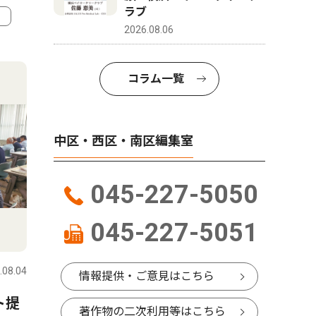
ラブ
2026.08.06
4
5
コラム一覧
中区・西区・南区編集室
045-227-5050
045-227-5051
文化
社会
.08.04
中区・西区・南区
2026.08.06
中区・西区
情報提供・ご意見はこちら
ト提
「ゆず色」のオシロイバナ
南区・吉
著作物の二次利用等はこちら