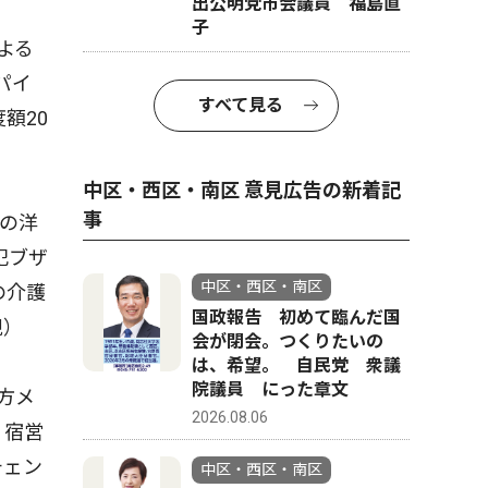
出公明党市会議員 福島直
子
よる
パイ
すべて見る
額20
中区・西区・南区 意見広告の新着記
事
レの洋
犯ブザ
中区・西区・南区
の介護
国政報告 初めて臨んだ国
規）
会が閉会。つくりたいの
は、希望。 自民党 衆議
院議員 にった章文
方メ
2026.08.06
、宿営
チェン
中区・西区・南区