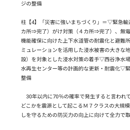
ジの整備
柱【4】「災害に強いまちづくり」＝▽緊急輸
カ所⇒完了）がけ対策（４カ所⇒完了）、無
機能確保に向けた上下水道管の耐震化と避難
ミュレーションを活用した浸水被害の大きな地
設）を対象とした浸水対策の着手▽西谷浄水
水再生センター等の計画的な更新・耐震化▽
整備
30年以内に70％の確率で発生すると言われ
どこかを震源として起こるＭ７クラスの大規模
しを守るための防災力の向上に向けて全力で取