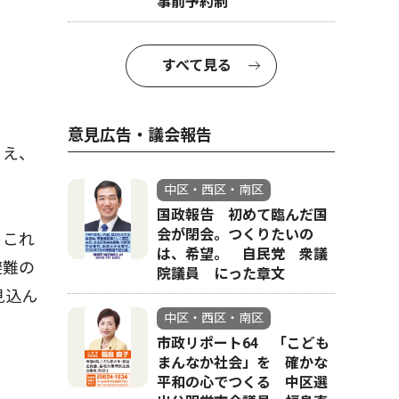
事前予約制
すべて見る
意見広告・議会報告
まえ、
。
中区・西区・南区
国政報告 初めて臨んだ国
会が閉会。つくりたいの
、これ
は、希望。 自民党 衆議
避難の
院議員 にった章文
見込ん
中区・西区・南区
市政リポート64 「こども
まんなか社会」を 確かな
平和の心でつくる 中区選