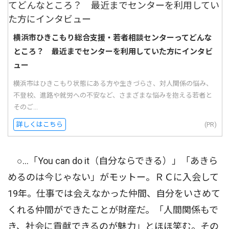
横浜市ひきこもり総合支援・若者相談センターってどんな
ところ？ 最近までセンターを利用していた方にインタビ
ュー
横浜市はひきこもり状態にある方や生きづらさ、対人関係の悩み、
不登校、進路や就労への不安など、さまざまな悩みを抱える若者と
そのご...
詳しくはこちら
(PR)
○…「You can do it（自分ならできる）」「あきら
めるのは今じゃない」がモットー。ＲＣに入会して
19年。仕事では会えなかった仲間、自分をいさめて
くれる仲間ができたことが財産だ。「人間関係もで
き、社会に貢献できるのが魅力」とほほ笑む。その