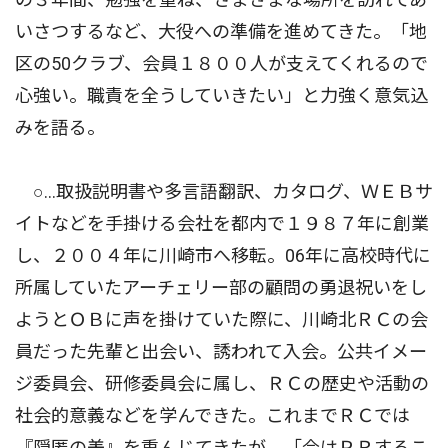
いさつするなど、大役への準備を進めてきた。「地
区の50クラブ、会員１８００人が支えてくれるので
心強い。職責を全うしていきたい」と力強く意気込
みを語る。
○…取扱説明書や多言語翻訳、カタログ、ＷＥＢサ
イトなどを手掛ける会社を都内で１９８７年に創業
し、２００４年に川崎市へ移転。06年に高校時代に
所属していたアーチェリー部の顧問の勇退祝いをし
ようとＯＢに声を掛けていた際に、川崎北ＲＣの会
員だった先輩と出会い、誘われて入会。公共イメー
ジ委員会、研修委員会に属し、ＲＣの歴史や活動の
社会的意義などを学んできた。これまでＲＣでは
『隠匿の美』を重んじてきたが、「今はＰＲするこ