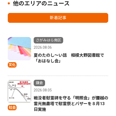
他のエリアのニュース
新着記事
さがみはら南区
2026.08.06
夏のたのし〜い話 相模大野図書館で
「おはなし会」
文化
鎌倉
2026.08.05
戦没者慰霊碑を守る「明照会」が腰越の
霊光無盡塔で慰霊祭とバザーを８月13
社会
日実施