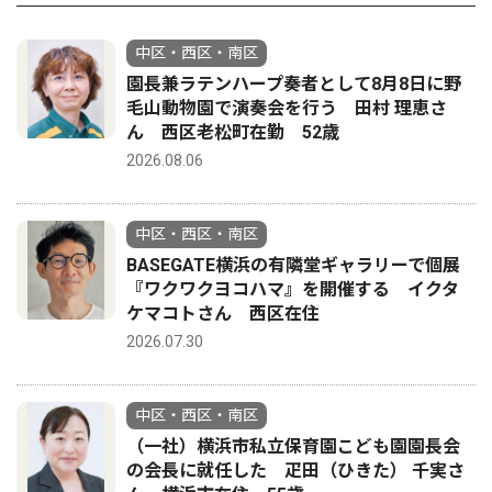
中区・西区・南区
園長兼ラテンハープ奏者として8月8日に野
毛山動物園で演奏会を行う 田村 理恵さ
ん 西区老松町在勤 52歳
2026.08.06
中区・西区・南区
BASEGATE横浜の有隣堂ギャラリーで個展
『ワクワクヨコハマ』を開催する イクタ
ケマコトさん 西区在住
2026.07.30
中区・西区・南区
（一社）横浜市私立保育園こども園園長会
の会長に就任した 疋田（ひきた） 千実さ