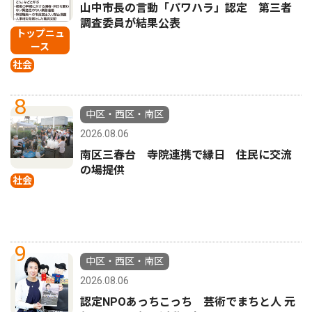
山中市長の言動「パワハラ」認定 第三者
調査委員が結果公表
トップニュ
ース
社会
8
中区・西区・南区
2026.08.06
南区三春台 寺院連携で縁日 住民に交流
の場提供
社会
9
中区・西区・南区
2026.08.06
認定NPOあっちこっち 芸術でまちと人 元