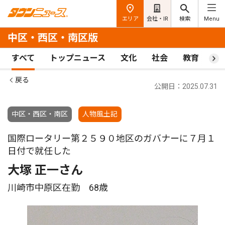
エリア
会社・IR
検索
Menu
中区・西区・南区版
すべて
トップニュース
文化
社会
教育
ス
戻る
公開日：2025.07.31
中区・西区・南区
人物風土記
国際ロータリー第２５９０地区のガバナーに７月１
日付で就任した
大塚 正一さん
川崎市中原区在勤 68歳