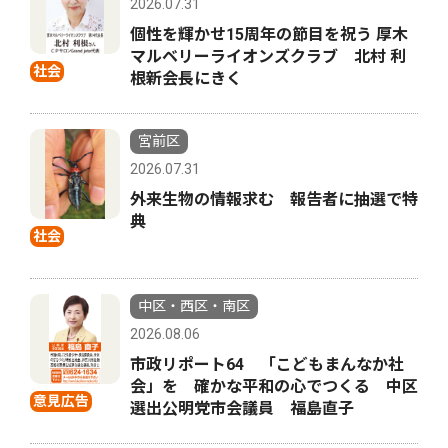
2026.07.31
個性を輝かせ15周年の節目を祝う 厚木
マルベリーライオンズクラブ 北村 利
社会
根新会長にきく
宮前区
2026.07.31
外来生物の情報求む 報告者に抽選で特
典
社会
中区・西区・南区
2026.08.06
市政リポート64 「こどもまんなか社
会」を 確かな平和の心でつくる 中区
意見広告
選出公明党市会議員 福島直子