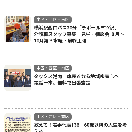
中区・西区・南区
横浜駅西口バス20分「ラポール三ツ沢」
介護職スタッフ募集 見学・相談会 ８月〜
10月第３水曜・最終土曜
中区・西区・南区
タックス港南 車売るなら地域密着店へ
電話一本、無料で出張査定
中区・西区・南区
教えて！右手代表136 60歳以降の人生を考
える