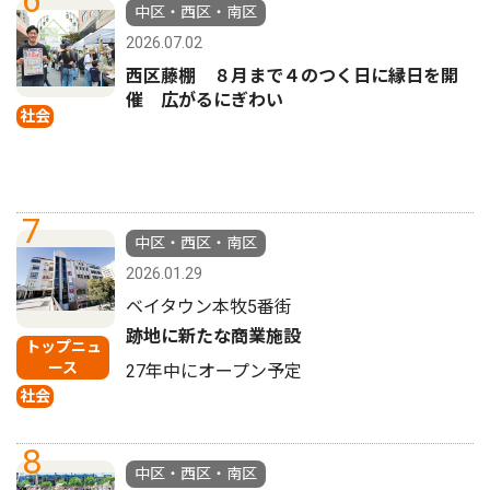
6
中区・西区・南区
2026.07.02
西区藤棚 ８月まで４のつく日に縁日を開
催 広がるにぎわい
社会
7
中区・西区・南区
2026.01.29
ベイタウン本牧5番街
跡地に新たな商業施設
トップニュ
ース
27年中にオープン予定
社会
8
中区・西区・南区