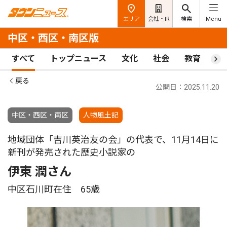
エリア
会社・IR
検索
Menu
中区・西区・南区版
すべて
トップニュース
文化
社会
教育
ス
戻る
公開日：2025.11.20
中区・西区・南区
人物風土記
地域団体「吉川英治友の会」の代表で、11月14日に
新刊が発売された歴史小説家の
伊東 潤さん
中区石川町在住 65歳