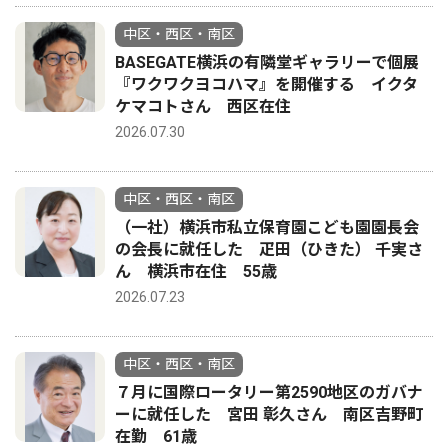
中区・西区・南区
BASEGATE横浜の有隣堂ギャラリーで個展
『ワクワクヨコハマ』を開催する イクタ
ケマコトさん 西区在住
2026.07.30
中区・西区・南区
（一社）横浜市私立保育園こども園園長会
の会長に就任した 疋田（ひきた） 千実さ
ん 横浜市在住 55歳
2026.07.23
中区・西区・南区
７月に国際ロータリー第2590地区のガバナ
ーに就任した 宮田 彰久さん 南区吉野町
在勤 61歳