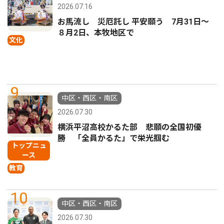
2026.07.16
お馬流し 災厄託し 平安願う 7月31日〜
８月2日、本牧地区で
文化
9
中区・西区・南区
2026.07.30
横浜平沼高校かるた部 悲願の全国初優
勝 「全員かるた」で栄光掴む
トップニュ
ース
教育
10
中区・西区・南区
2026.07.30