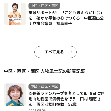
中区・西区・南区
市政リポート64 「こどもまんなか社会」
を 確かな平和の心でつくる 中区選出公
明党市会議員 福島直子
すべて見る
中区・西区・南区 人物風土記の新着記事
中区・西区・南区
園長兼ラテンハープ奏者として8月8日に野
毛山動物園で演奏会を行う 田村 理恵さ
ん 西区老松町在勤 52歳
2026.08.06