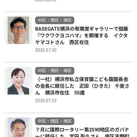
中区・西区・南区
BASEGATE横浜の有隣堂ギャラリーで個展
『ワクワクヨコハマ』を開催する イクタ
ケマコトさん 西区在住
2026.07.30
中区・西区・南区
（一社）横浜市私立保育園こども園園長会
の会長に就任した 疋田（ひきた） 千実さ
ん 横浜市在住 55歳
2026.07.23
中区・西区・南区
７月に国際ロータリー第2590地区のガバナ
ーに就任した 宮田 彰久さん 南区吉野町