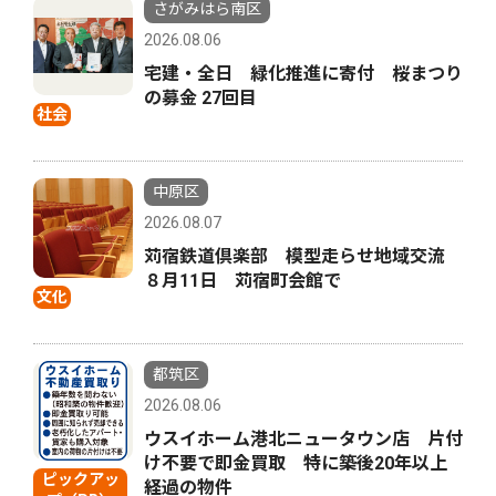
さがみはら南区
2026.08.06
宅建・全日 緑化推進に寄付 桜まつり
の募金 27回目
社会
中原区
2026.08.07
苅宿鉄道倶楽部 模型走らせ地域交流
８月11日 苅宿町会館で
文化
都筑区
2026.08.06
ウスイホーム港北ニュータウン店 片付
け不要で即金買取 特に築後20年以上
ピックアッ
経過の物件