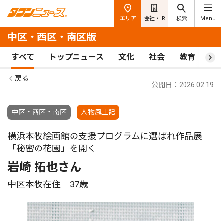
エリア
会社・IR
検索
Menu
中区・西区・南区版
すべて
トップニュース
文化
社会
教育
ス
戻る
公開日：2026.02.19
中区・西区・南区
人物風土記
横浜本牧絵画館の支援プログラムに選ばれ作品展
「秘密の花園」を開く
岩崎 拓也さん
中区本牧在住 37歳