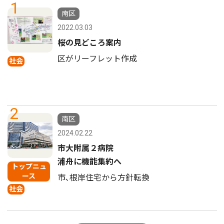
1
南区
2022.03.03
桜の見どころ案内
区がリーフレット作成
社会
2
南区
2024.02.22
市大附属２病院
浦舟に機能集約へ
トップニュ
ース
市､根岸住宅から方針転換
社会