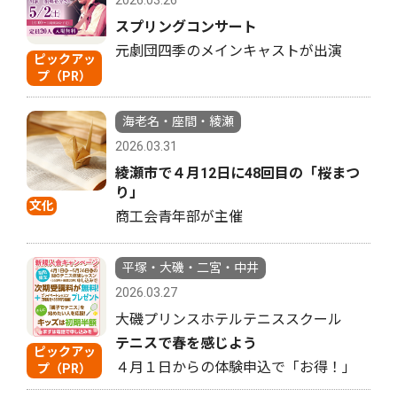
2026.03.26
スプリングコンサート
元劇団四季のメインキャストが出演
ピックアッ
プ（PR）
海老名・座間・綾瀬
2026.03.31
綾瀬市で４月12日に48回目の「桜まつ
り」
文化
商工会青年部が主催
平塚・大磯・二宮・中井
2026.03.27
大磯プリンスホテルテニススクール
テニスで春を感じよう
ピックアッ
４月１日からの体験申込で「お得！」
プ（PR）