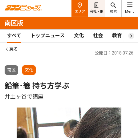
エリア
会社・IR
検索
Menu
南区版
すべて
トップニュース
文化
社会
教育
ス
戻る
公開日：2018.07.26
南区
文化
鉛筆･箸 持ち方学ぶ
井土ヶ谷で講座