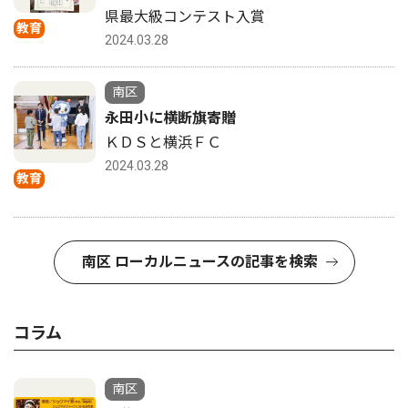
県最大級コンテスト入賞
教育
2024.03.28
南区
永田小に横断旗寄贈
ＫＤＳと横浜ＦＣ
2024.03.28
教育
南区 ローカルニュースの記事を検索
コラム
南区