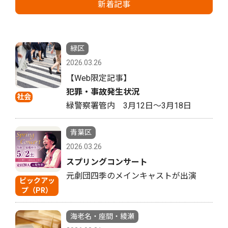
新着記事
緑区
2026.03.26
【Web限定記事】
犯罪・事故発生状況
社会
緑警察署管内 3月12日〜3月18日
青葉区
2026.03.26
スプリングコンサート
元劇団四季のメインキャストが出演
ピックアッ
プ（PR）
海老名・座間・綾瀬