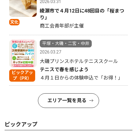
2026.03.31
綾瀬市で４月12日に48回目の「桜まつ
り」
文化
商工会青年部が主催
平塚・大磯・二宮・中井
2026.03.27
大磯プリンスホテルテニススクール
テニスで春を感じよう
ピックアッ
４月１日からの体験申込で「お得！」
プ（PR）
エリア一覧を見る
ピックアップ