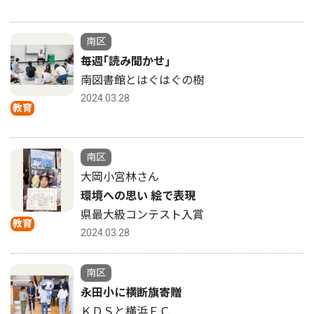
南区
毎週｢読み聞かせ｣
南図書館とはぐはぐの樹
2024.03.28
教育
南区
大岡小宮林さん
環境への思い 絵で表現
県最大級コンテスト入賞
教育
2024.03.28
南区
永田小に横断旗寄贈
ＫＤＳと横浜ＦＣ