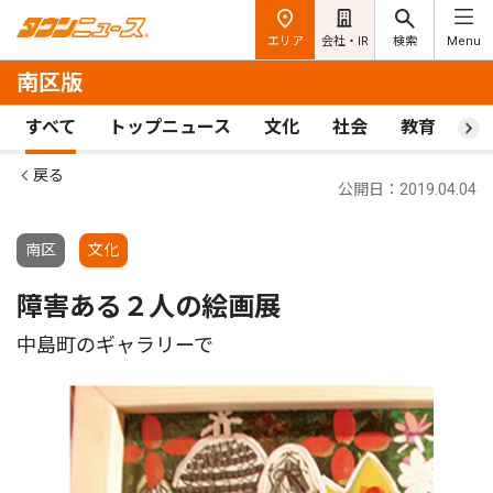
エリア
会社・IR
検索
Menu
南区版
すべて
トップニュース
文化
社会
教育
ス
戻る
公開日：2019.04.04
南区
文化
障害ある２人の絵画展
中島町のギャラリーで