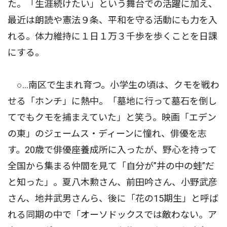
た。「生涯続けたい」という舞台での活躍に加え、
最近は朗読や憲法９条、平和を守る活動にも力を入
れる。体力維持に１日１万３千歩を歩くことを日課
にする。
○…南区で生まれ育つ。小学生の頃は、クモを戦わ
せる「ホンチ」に熱中。「墓地に行って墓石を倒し
てでもクモを捕まえていた」と笑う。映画「エデン
の東」のジェームス・ディーンに憧れ、俳優を志
す。20歳で俳優座養成所に入ったが、野心を持って
全国から集まる仲間を見て「自分が”井の中の蛙”だ
と知った」。夏八木勲さん、前田吟さん、小野武彦
さん、地井武男さんら、後に「花の15期生」と呼ば
れる同期の中で「オーソドックスでは敵わない。ア