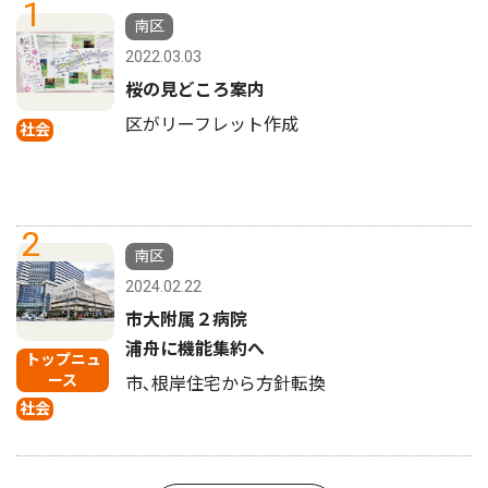
1
南区
2022.03.03
桜の見どころ案内
区がリーフレット作成
社会
2
南区
2024.02.22
市大附属２病院
浦舟に機能集約へ
トップニュ
ース
市､根岸住宅から方針転換
社会