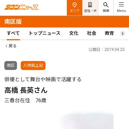
エリア
会社・IR
検索
Menu
南区版
すべて
トップニュース
文化
社会
教育
ス
戻る
公開日：2019.04.25
南区
人物風土記
俳優として舞台や映画で活躍する
高橋 長英さん
三春台在住 76歳