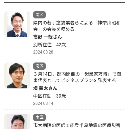
南区
県内の若手塗装業者らによる「神奈川昭和
会」の会長を務める
高野 一哉さん
別所在住 42歳
2024.03.28
南区
３月14日、都内開催の「起業家万博」で関
東代表としてビジネスプランを発表する
境 領太さん
中区在勤 39歳
2024.03.14
南区
市大病院の医師で能登半島地震の医療災害