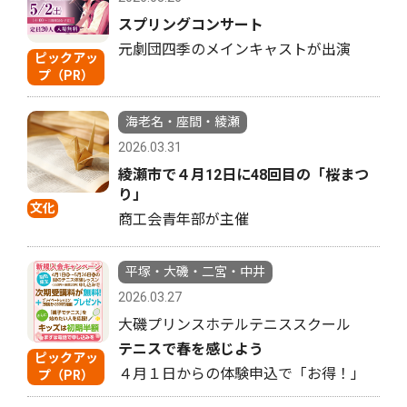
スプリングコンサート
元劇団四季のメインキャストが出演
ピックアッ
プ（PR）
海老名・座間・綾瀬
2026.03.31
綾瀬市で４月12日に48回目の「桜まつ
り」
文化
商工会青年部が主催
平塚・大磯・二宮・中井
2026.03.27
大磯プリンスホテルテニススクール
テニスで春を感じよう
ピックアッ
４月１日からの体験申込で「お得！」
プ（PR）