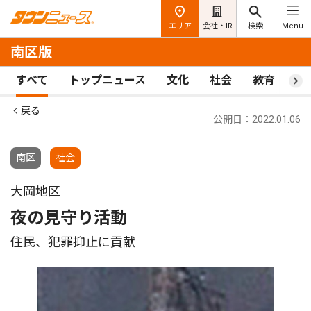
エリア
会社・IR
検索
Menu
南区版
すべて
トップニュース
文化
社会
教育
ス
戻る
公開日：2022.01.06
南区
社会
大岡地区
夜の見守り活動
住民、犯罪抑止に貢献