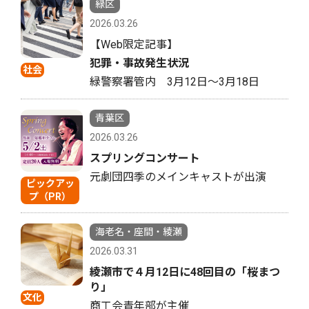
緑区
2026.03.26
【Web限定記事】
犯罪・事故発生状況
社会
緑警察署管内 3月12日〜3月18日
青葉区
2026.03.26
スプリングコンサート
元劇団四季のメインキャストが出演
ピックアッ
プ（PR）
海老名・座間・綾瀬
2026.03.31
綾瀬市で４月12日に48回目の「桜まつ
り」
文化
商工会青年部が主催